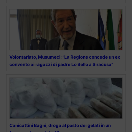
Volontariato, Musumeci: “La Regione concede un ex
convento ai ragazzi di padre Lo Bello a Siracusa”
Canicattini Bagni, droga al posto dei gelati in un