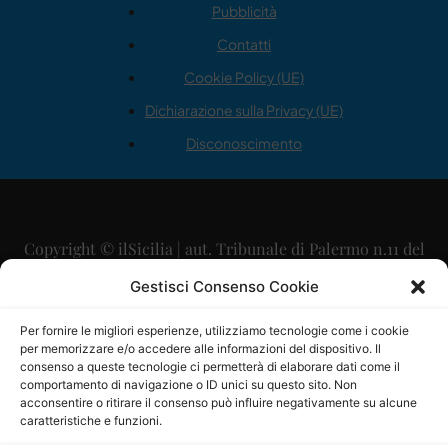
Pubblicità
Contatti
Cookie Policy (UE)
Dichiarazione sulla Privacy (UE)
Disconoscimento
Copyright © ilSicilia | aut. Tribunale di Palermo n.11 del
29/09/2015
Gestisci Consenso Cookie
Editore: Mercurio Comunicazione Soc. Coop. A.R.L.
Per fornire le migliori esperienze, utilizziamo tecnologie come i cookie
per memorizzare e/o accedere alle informazioni del dispositivo. Il
Direttore Editoriale: Maurizio Scaglione
consenso a queste tecnologie ci permetterà di elaborare dati come il
comportamento di navigazione o ID unici su questo sito. Non
Direttore Responsabile: Maria Calabrese
acconsentire o ritirare il consenso può influire negativamente su alcune
caratteristiche e funzioni.
p.zza Sant’Oliva, 9 – 90141 – Palermo – 091335557