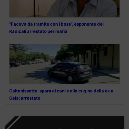
“Faceva da tramite con i boss”, esponente dei
Radicali arrestato per mafia
Caltanissetta, spara ai cani e alla cugina della ex a
Gela: arrestato