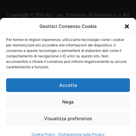
Copyright © ilSicilia | aut. Tribunale di Palermo n.11 del
29/09/2015
Gestisci Consenso Cookie
Editore: Mercurio Comunicazione Soc. Coop. A.R.L.
Per fornire le migliori esperienze, utilizziamo tecnologie come i cookie
per memorizzare e/o accedere alle informazioni del dispositivo. Il
Direttore Editoriale: Maurizio Scaglione
consenso a queste tecnologie ci permetterà di elaborare dati come il
comportamento di navigazione o ID unici su questo sito. Non
Direttore Responsabile: Maria Calabrese
acconsentire o ritirare il consenso può influire negativamente su alcune
caratteristiche e funzioni.
p.zza Sant’Oliva, 9 – 90141 – Palermo – 091335557
P.IVA: 06334930820
Accetta
Mercurio Comunicazione Società Cooperativa a r.l. è
iscritta al Registro degli Operatori di Comunicazione al
Nega
numero 26988
Visualizza preferenze
Sito gestito da
La Digitale srl
–
info@ladigitale.it
Cookie Policy
Dichiarazione sulla Privacy