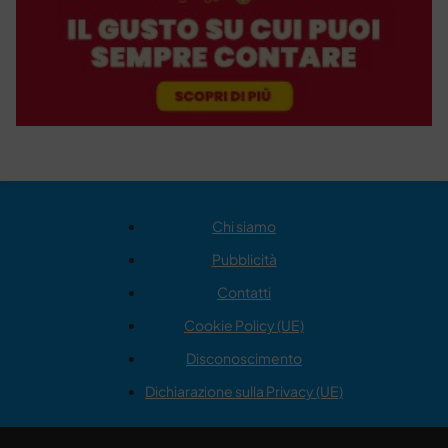
Chi siamo
Pubblicità
Contatti
Cookie Policy (UE)
Disconoscimento
Dichiarazione sulla Privacy (UE)