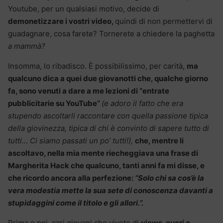
Youtube, per un qualsiasi motivo, decide di
demonetizzare i vostri video,
quindi di non permettervi di
guadagnare, cosa farete? Tornerete a chiedere la paghetta
a mammà?
Insomma, lo ribadisco. È possibilissimo, per carità,
ma
qualcuno dica a quei due giovanotti che, qualche giorno
fa, sono venuti a dare a me lezioni di “entrate
pubblicitarie su YouTube”
(e adoro il fatto che era
stupendo ascoltarli raccontare con quella passione tipica
della giovinezza, tipica di chi è convinto di sapere tutto di
tutti… Ci siamo passati un po’ tutti!),
che, mentre li
ascoltavo, nella mia mente riecheggiava una frase di
Margherita Hack che qualcuno, tanti anni fa mi disse, e
che ricordo ancora alla perfezione:
“Solo chi sa cos’è la
vera modestia mette la sua sete di conoscenza davanti a
stupidaggini come il titolo e gli allori.”.
Prima o poi, cari giovani che vivete di
views, cuori e