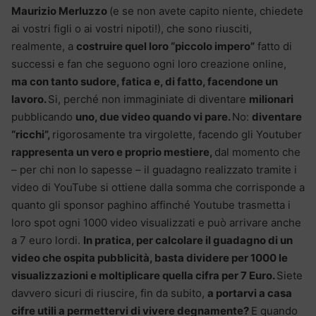
Maurizio Merluzzo
(e se non avete capito niente, chiedete
ai vostri figli o ai vostri nipoti!), che sono riusciti,
realmente, a
costruire quel loro “piccolo impero”
fatto di
successi e fan che seguono ogni loro creazione online,
ma con tanto sudore, fatica e, di fatto, facendone un
lavoro.
Si, perché non immaginiate di diventare
milionari
pubblicando
uno, due video quando vi pare.
No:
diventare
“ricchi”,
rigorosamente tra virgolette, facendo gli Youtuber
rappresenta un vero e proprio mestiere,
dal momento che
– per chi non lo sapesse – il guadagno realizzato tramite i
video di YouTube si ottiene dalla somma che corrisponde a
quanto gli sponsor paghino affinché Youtube trasmetta i
loro spot ogni 1000 video visualizzati e può arrivare anche
a 7 euro lordi.
In pratica, per calcolare il guadagno di un
video che ospita pubblicità, basta dividere per 1000 le
visualizzazioni e moltiplicare quella cifra per 7 Euro.
Siete
davvero sicuri di riuscire, fin da subito,
a portarvi a casa
cifre utili a permettervi di vivere degnamente?
E quando