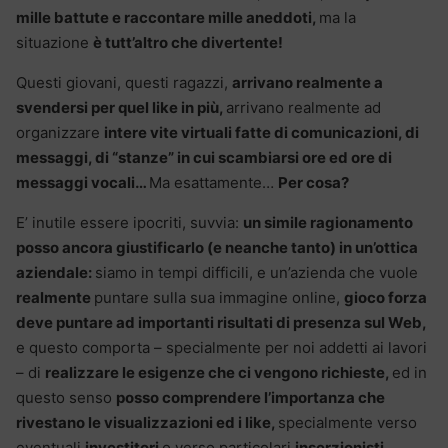
mille battute e raccontare mille aneddoti,
ma la
situazione
è tutt’altro che divertente!
Questi giovani, questi ragazzi,
arrivano realmente a
svendersi per quel like in più,
arrivano realmente ad
organizzare
intere vite virtuali fatte di comunicazioni, di
messaggi, di “stanze” in cui scambiarsi ore ed ore di
messaggi vocali…
Ma esattamente…
Per cosa?
E’ inutile essere ipocriti, suvvia:
un simile ragionamento
posso ancora giustificarlo (e neanche tanto) in un’ottica
aziendale:
siamo in tempi difficili, e un’azienda che vuole
realmente
puntare sulla sua immagine online,
gioco forza
deve puntare ad importanti risultati di presenza sul Web,
e questo comporta – specialmente per noi addetti ai lavori
– di
realizzare le esigenze che ci vengono richieste,
ed in
questo senso
posso comprendere l’importanza che
rivestano le visualizzazioni ed i like,
specialmente verso
eventuali
investitori
o verso particolari
inserzionisti