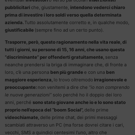
pubblicitari
che, giustamente,
intendono vederci chiaro
prima di investire i loro soldi verso quella determinata
azienda.
Tutto assolutamente corretto e, in qualche modo,
giustificabile
(sempre fino ad un certo punto).
Trasporre, però, questo ragionamento nella vita reale, di
tutti i giorni, su persone di 15, 16 anni, che usano questa
“discriminante” per offenderti gratuitamente,
senza
neanche prendersi la briga di immaginare che, di fronte a
loro, c’è una persona
ben più grande
e con una
ben
maggiore esperienza,
lo trovo oltremodo
irragionevole e
preoccupante:
non venitemi a dire che
“io non comprendo
le nuove generazioni”
solo perché ho il doppio dei loro
anni, perché
sono stato giovane anche io e lo sono stato
proprio nell’epoca del “boom Social”,
delle prime
videochiamate,
delle prime chat, dei primi messaggi
scambiati attraverso un PC (ma forse dovrei citare i cari,
vecchi, SMS a quindici centesimi l’uno, altro che