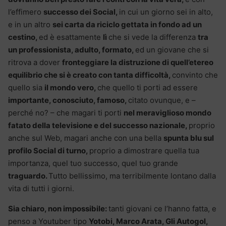
l’effimero
successo dei Social,
in cui un giorno sei in alto,
e in un altro
sei carta da riciclo gettata in fondo ad un
cestino,
ed è esattamente
lì
che si vede la differenza
tra
un professionista, adulto, formato,
ed un giovane che si
ritrova a dover
fronteggiare la distruzione di quell’etereo
equilibrio che si è creato con tanta difficoltà,
convinto che
quello sia
il mondo vero,
che quello ti porti ad essere
importante, conosciuto, famoso,
citato ovunque, e –
perché no? – che magari ti porti
nel meraviglioso mondo
fatato della televisione e del successo nazionale,
proprio
anche sul Web, magari anche con una bella
spunta blu sul
profilo Social di turno,
proprio a dimostrare quella tua
importanza, quel tuo successo, quel tuo grande
traguardo.
Tutto bellissimo, ma terribilmente lontano dalla
vita di tutti i giorni.
Sia chiaro, non impossibile:
tanti giovani ce l’hanno fatta, e
penso a Youtuber tipo
Yotobi, Marco Arata, Gli Autogol,