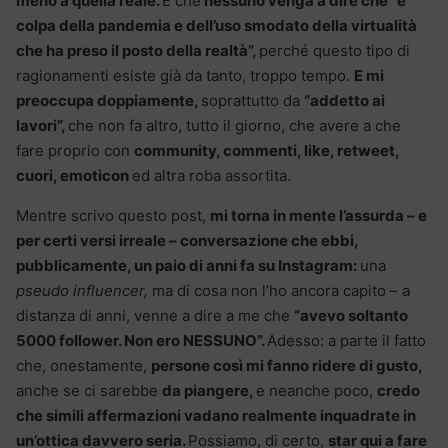
meno a quella reale.
E che
nessuno venga a dire che “è
colpa della pandemia e dell’uso smodato della virtualità
che ha preso il posto della realtà”,
perché questo tipo di
ragionamenti esiste già da tanto, troppo tempo.
E mi
preoccupa doppiamente,
soprattutto da
“addetto ai
lavori”,
che non fa altro, tutto il giorno, che avere a che
fare proprio con
community, commenti, like, retweet,
cuori, emoticon
ed altra roba assortita.
Mentre scrivo questo post,
mi torna in mente l’assurda – e
per certi versi irreale – conversazione che ebbi,
pubblicamente, un paio di anni fa su Instagram:
una
pseudo influencer,
ma di cosa non l’ho ancora capito – a
distanza di anni, venne a dire a me che
“avevo soltanto
5000 follower. Non ero NESSUNO”.
Adesso: a parte il fatto
che, onestamente,
persone così mi fanno ridere di gusto,
anche se ci sarebbe
da piangere,
e neanche poco,
credo
che simili affermazioni vadano realmente inquadrate in
un’ottica davvero seria.
Possiamo, di certo,
star qui a fare