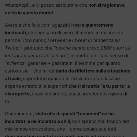
WhatsApp!), e vi posso assicurare che
non si ragionava
certo in questo modo!
Avere a che fare con ragazzini
irosi e quantomeno
ineducati,
che pensano di avere il mondo in mano solo
perché
“loro hanno i retweet e i tweet in tendenza su
Twitter”,
piuttosto che
“perché hanno preso 2500 cuori su
Instagram per la foto al mare”,
mi mette un reale senso di
“
svilenza”
generale – passatemi il termine per quanto
curioso sia – che mi da
tanto da riflettere sulla situazione
attuale,
soprattutto quando ti ritrovi un
soldo di cacio
appena entrato alle superiori
che ti si mette “a tu per tu” a
viso aperto,
quasi sfidandoti, quasi prendendosi gioco di
te.
Chiaramente,
visto che di questi “fenomeni” ne ho
incontrati e ne incontro a chili,
non spreco mai troppo del
mio tempo con costoro, che – come accaduto a tutti –
dovranno ben presto fare i conti con la vita vera,
e con