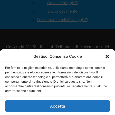
Cookie Policy (UE)
Disconoscimento
Dichiarazione sulla Privacy (UE)
Copyright © ilSicilia | aut. Tribunale di Palermo n.11 del
29/09/2015
Gestisci Consenso Cookie
Editore: Mercurio Comunicazione Soc. Coop. A.R.L.
Per fornire le migliori esperienze, utilizziamo tecnologie come i cookie
per memorizzare e/o accedere alle informazioni del dispositivo. Il
Direttore Editoriale: Maurizio Scaglione
consenso a queste tecnologie ci permetterà di elaborare dati come il
comportamento di navigazione o ID unici su questo sito. Non
Direttore Responsabile: Maria Calabrese
acconsentire o ritirare il consenso può influire negativamente su alcune
caratteristiche e funzioni.
p.zza Sant’Oliva, 9 – 90141 – Palermo – 091335557
P.IVA: 06334930820
Accetta
Mercurio Comunicazione Società Cooperativa a r.l. è