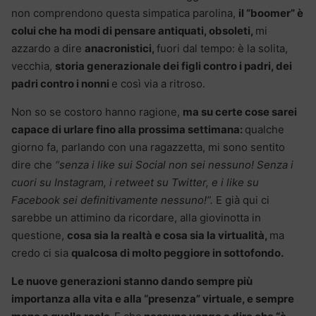
non comprendono questa simpatica parolina,
il “boomer” è
colui che ha modi di pensare antiquati, obsoleti,
mi
azzardo a dire
anacronistici,
fuori dal tempo: è la solita,
vecchia,
storia generazionale dei figli contro i padri, dei
padri contro i nonni
e così via a ritroso.
Non so se costoro hanno ragione,
ma su certe cose sarei
capace di urlare fino alla prossima settimana:
qualche
giorno fa, parlando con una ragazzetta, mi sono sentito
dire che
“senza i like sui Social non sei nessuno! Senza i
cuori su Instagram, i retweet su Twitter, e i like su
Facebook sei definitivamente nessuno!”.
E già qui ci
sarebbe un attimino da ricordare, alla giovinotta in
questione,
cosa sia la realtà e cosa sia la virtualità,
ma
credo ci sia
qualcosa di molto peggiore in sottofondo.
Le nuove generazioni stanno dando sempre più
importanza alla vita e alla “presenza” virtuale, e sempre