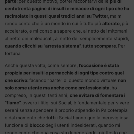
parte:
per questo motivo, potrei raccontarvi delle
più di
centotrenta pagine di insulti e minacce di ogni tipo che ho
racimolato in questi quasi tredici anni su Twitter,
ma mi
rendo conto che è un mondo in cui è tutto più
alterato,
più
accelerato, e mi consola sapere che, al netto dei mitomani,
al netto dei maleducati, al netto dei semplicemente stupidi,
quando clicchi su “arresta sistema”, tutto scompare.
Per
fortuna.
Anche questa volta, come sempre,
l’occasione è stata
propizia per insulti e pernacchie di ogni tipo contro quel
che scrivo:
facendo “parte” di questo mondo virtuale
non
solo come utente ma anche come professionista,
ho
compreso, in questi tanti anni,
che evitare di fomentare i
“flame”,
ovvero i litigi sui Social, è fondamentale per vivere
sereni senza spendere il proprio stipendio in Psicoterapia,
e dal momento che
tutti
i Social hanno quella meravigliosa
funzione di
blocco
degli utenti indesiderati, quando mi
rendo conto che qualcosa sta degenerando, piuttosto che