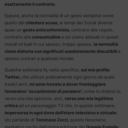
esattamente il contrario.
Eppure, anche la normalità di un gesto semplice come
quello del
chiedere scusa,
ai tempi dei Social diventa
quasi un
gesto anticonformista,
contrario alle regole,
contrario alla
consuetudine
a cui siamo abituati in questi
mondi virtuali
in cui spesso, troppo spesso,
la normalità
viene distorta con significati assolutamente discutibili
e
spesso contrari a qualsiasi morale.
Qualche settimana fa, nello specifico,
sul mio profilo
Twitter,
che utilizzo praticamente ogni giorno da quasi
tredici anni,
mi sono trovato a dover fronteggiare
l’ennesimo
“accanimento di pensiero
”,
come lo chiamo io,
verso una mia opinione, anzi,
verso una mia legittima
critica
ad un personaggio TV che, in queste settimane,
imperversa in ogni dove dell’etere televisivo e virtuale:
sto parlando di
Tommaso Zorzi,
questo fenomeno
mediatico uscito dall’ultima edizione del
Grande Fratello