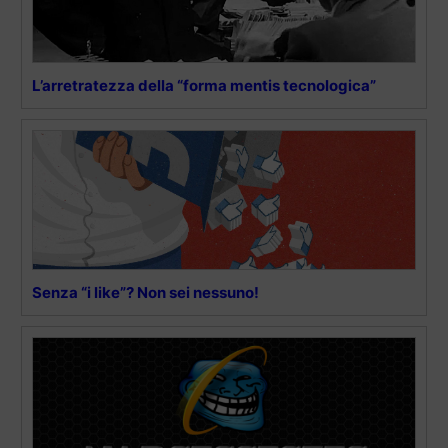
L’arretratezza della “forma mentis tecnologica”
Senza “i like”? Non sei nessuno!