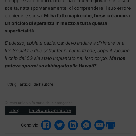
ho apprezzato molto la maturità di quella giovane, e la sua
scelta, nata spontaneamente, di comprendere il suo errore
e chiedere scusa.
Mi ha fatto capire che, forse, c’è ancora
un briciolo di speranza in mezzo a tutta questa
superficialità.
E adesso, abbiate pazienza: devo andare a dirimere una
lite Social tra due settantenni convinti che, dopo il vaccino,
il chip del 5G sia stato impiantato nel loro corpo.
Ma non
potevo aprirmi un chiringuito alle Hawaii?
Tutti gli articoli dell'autore
Questo articolo fa parte delle categorie:
Blog
La GiombOpinione
Condividi