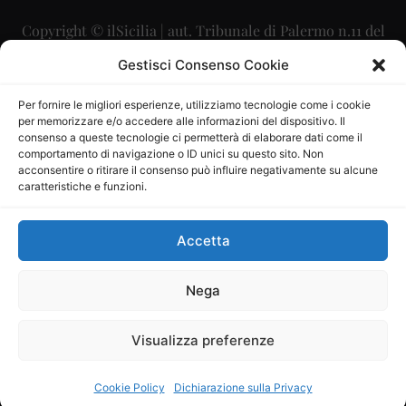
Copyright © ilSicilia | aut. Tribunale di Palermo n.11 del
29/09/2015
Gestisci Consenso Cookie
Editore: Mercurio Comunicazione Soc. Coop. A.R.L.
Per fornire le migliori esperienze, utilizziamo tecnologie come i cookie
per memorizzare e/o accedere alle informazioni del dispositivo. Il
Direttore Editoriale: Maurizio Scaglione
consenso a queste tecnologie ci permetterà di elaborare dati come il
comportamento di navigazione o ID unici su questo sito. Non
Direttore Responsabile: Maria Calabrese
acconsentire o ritirare il consenso può influire negativamente su alcune
caratteristiche e funzioni.
p.zza Sant’Oliva, 9 – 90141 – Palermo – 091335557
P.IVA: 06334930820
Accetta
Mercurio Comunicazione Società Cooperativa a r.l. è
iscritta al Registro degli Operatori di Comunicazione al
Nega
numero 26988
Visualizza preferenze
Sito gestito da
La Digitale srl
–
info@ladigitale.it
Cookie Policy
Dichiarazione sulla Privacy