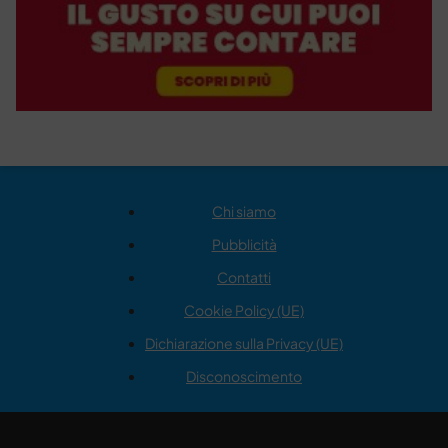
Chi siamo
Pubblicità
Contatti
Cookie Policy (UE)
Dichiarazione sulla Privacy (UE)
Disconoscimento