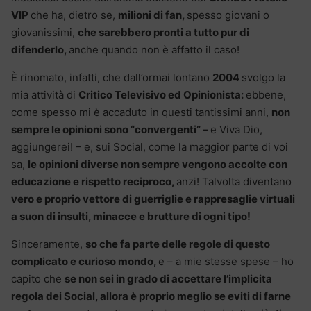
VIP
che ha, dietro se,
milioni di fan,
spesso giovani o
giovanissimi,
che sarebbero pronti a tutto pur di
difenderlo,
anche quando non è affatto il caso!
È rinomato, infatti, che dall’ormai lontano
2004
svolgo la
mia attività di
Critico Televisivo ed Opinionista:
ebbene,
come spesso mi è accaduto in questi tantissimi anni,
non
sempre le opinioni sono “convergenti” –
e Viva Dio,
aggiungerei! – e, sui Social, come la maggior parte di voi
sa,
le opinioni diverse non sempre vengono accolte con
educazione e rispetto reciproco,
anzi! Talvolta diventano
vero e proprio vettore di guerriglie e rappresaglie virtuali
a suon di insulti, minacce e brutture di ogni tipo!
Sinceramente,
so che fa parte delle regole di questo
complicato e curioso mondo,
e – a mie stesse spese – ho
capito che
se non sei in grado di accettare l’implicita
regola dei Social, allora è proprio meglio se eviti di farne