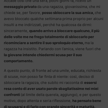
Accade così che una sera, pochi giorni fa, ricevo un
messaggio privato
da una ragazza, giovanissima, che mi
chiede se, per favore,
posso sbloccare la sua amica,
che
avevo bloccato qualche settimana prima proprio per alcuni
insulti a me indirizzati, perché ha qualcosa da dirmi:
sinceramente,
quando arrivo a bloccare qualcuno, il più
delle volte me ne frego totalmente di sbloccarlo per
ricominciare a sentire il suo sproloquio eterno,
ma la
ragazza ha insistito. Parlando con l’amica, viene fuori che
la giovane intende chiedermi scusa per il suo
comportamento.
A questo punto, di fronte ad una umile, educata, richiesta
di scuse, non posso far finta di niente: così, deciso di
sbloccare la ragazza, che subito mi racconta di
essersi
resa conto di aver usato parole sbagliatissime nei miei
confronti
(al limite della querela, aggiungo), e per questo
motivo, dopo attenta e seria riflessione,
ha pensato bene
di scusarsi e di farlo con grande sincerità e maturità.