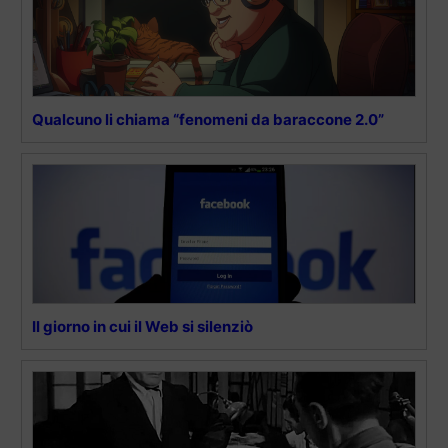
Qualcuno li chiama “fenomeni da baraccone 2.0”
Il giorno in cui il Web si silenziò