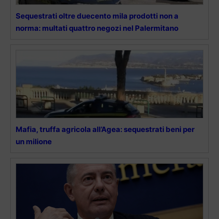
Sequestrati oltre duecento mila prodotti non a
norma: multati quattro negozi nel Palermitano
Mafia, truffa agricola all’Agea: sequestrati beni per
un milione