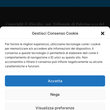
Copyright © ilSicilia | aut. Tribunale di Palermo n.11 del
29/09/2015
Gestisci Consenso Cookie
Editore: Mercurio Comunicazione Soc. Coop. A.R.L.
Per fornire le migliori esperienze, utilizziamo tecnologie come i cookie
per memorizzare e/o accedere alle informazioni del dispositivo. Il
Direttore Editoriale: Maurizio Scaglione
consenso a queste tecnologie ci permetterà di elaborare dati come il
comportamento di navigazione o ID unici su questo sito. Non
Direttore Responsabile: Maria Calabrese
acconsentire o ritirare il consenso può influire negativamente su alcune
caratteristiche e funzioni.
p.zza Sant’Oliva, 9 – 90141 – Palermo – 091335557
P.IVA: 06334930820
Accetta
Mercurio Comunicazione Società Cooperativa a r.l. è
iscritta al Registro degli Operatori di Comunicazione al
Nega
numero 26988
Visualizza preferenze
Sito gestito da
La Digitale srl
–
info@ladigitale.it