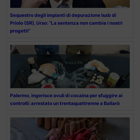
Sequestro degli impianti di depurazione Isab di
Priolo (SR), Urso: “La sentenza non cambia i nostri
progetti”
Palermo, ingerisce ovuli di cocaina per sfuggire ai
controlli: arrestato un trentaquattrenne a Ballarò