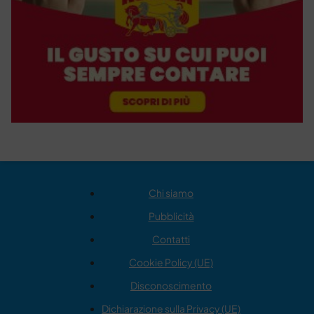
Chi siamo
Pubblicità
Contatti
Cookie Policy (UE)
Disconoscimento
Dichiarazione sulla Privacy (UE)