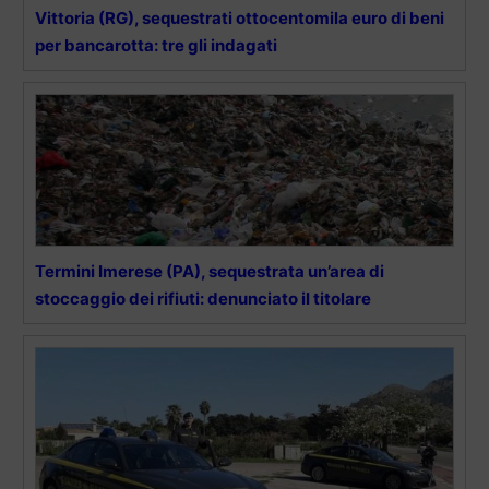
Vittoria (RG), sequestrati ottocentomila euro di beni
per bancarotta: tre gli indagati
Termini Imerese (PA), sequestrata un’area di
stoccaggio dei rifiuti: denunciato il titolare