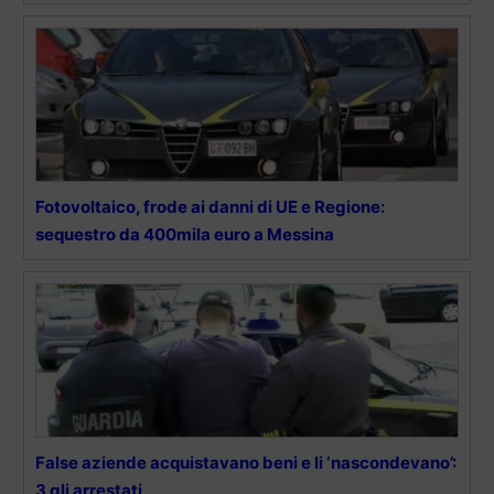
Fotovoltaico, frode ai danni di UE e Regione:
sequestro da 400mila euro a Messina
False aziende acquistavano beni e li ‘nascondevano’:
3 gli arrestati