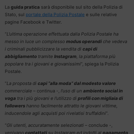
La
guida pratica
sarà disponibile sul sito della Polizia di
Stato, sul
portale della Polizia Postale
e sulle relative
pagine Facebook e Twitter.
“
L’ultima operazione effettuata dalla Polizia Postale ha
messo in luce un complesso
modus operandi
che vedeva
i criminali pubblicizzare la vendita di
capi di
abbigliamento
tramite
Instagram
, la piattaforma più
popolare tra i giovani e
giovanissimi
“, spiega la Polizia
Postale.
“
La proposta di
capi “alla moda” dal modesto valore
commerciale
– continua -,
l’uso di un
ambiente social in
voga
tra i più giovani e l’utilizzo di
profili con migliaia di
followers
hanno facilmente attratto le giovani vittime,
inducendole agli acquisti poi rivelatisi
truffaldini
“.
“
Gli utenti, accuratamente selezionati
– conclude -,
venivano
contattati
su Instagram ed indotti al
pagamento