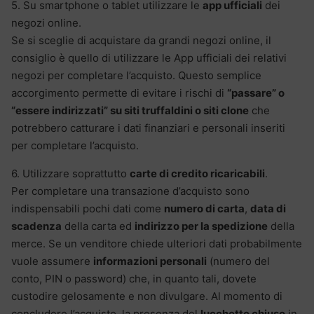
5. Su smartphone o tablet utilizzare le
app ufficiali
dei
negozi online.
Se si sceglie di acquistare da grandi negozi online, il
consiglio è quello di utilizzare le App ufficiali dei relativi
negozi per completare l’acquisto. Questo semplice
accorgimento permette di evitare i rischi di
“passare” o
“essere indirizzati” su siti truffaldini o siti clone
che
potrebbero catturare i dati finanziari e personali inseriti
per completare l’acquisto.
6. Utilizzare soprattutto
carte di credito ricaricabili
.
Per completare una transazione d’acquisto sono
indispensabili pochi dati come
numero di carta
,
data di
scadenza
della carta ed
indirizzo per la spedizione
della
merce. Se un venditore chiede ulteriori dati probabilmente
vuole assumere
informazioni personali
(numero del
conto, PIN o password) che, in quanto tali, dovete
custodire gelosamente e non divulgare. Al momento di
concludere l’acquisto, la presenza del
lucchetto chiuso
in