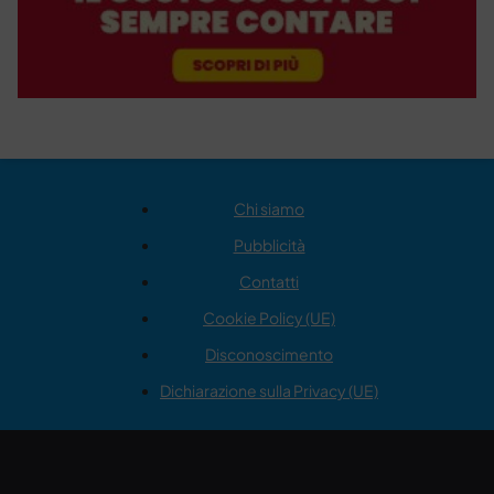
Chi siamo
Pubblicità
Contatti
Cookie Policy (UE)
Disconoscimento
Dichiarazione sulla Privacy (UE)