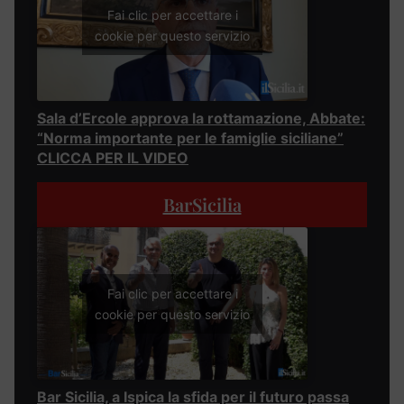
Fai clic per accettare i
cookie per questo servizio
Sala d’Ercole approva la rottamazione, Abbate:
“Norma importante per le famiglie siciliane”
CLICCA PER IL VIDEO
BarSicilia
Fai clic per accettare i
cookie per questo servizio
Bar Sicilia, a Ispica la sfida per il futuro passa