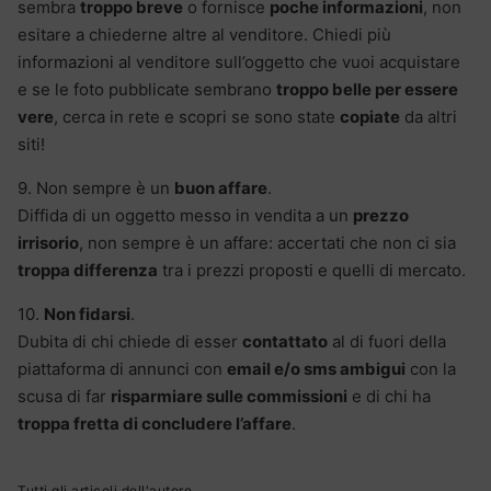
sembra
troppo breve
o fornisce
poche informazioni
, non
esitare a chiederne altre al venditore. Chiedi più
informazioni al venditore sull’oggetto che vuoi acquistare
e se le foto pubblicate sembrano
troppo belle per essere
vere
, cerca in rete e scopri se sono state
copiate
da altri
siti!
9. Non sempre è un
buon affare
.
Diffida di un oggetto messo in vendita a un
prezzo
irrisorio
, non sempre è un affare: accertati che non ci sia
troppa differenza
tra i prezzi proposti e quelli di mercato.
10.
Non fidarsi
.
Dubita di chi chiede di esser
contattato
al di fuori della
piattaforma di annunci con
email e/o sms ambigui
con la
scusa di far
risparmiare sulle commissioni
e di chi ha
troppa fretta di concludere l’affare
.
Tutti gli articoli dell'autore