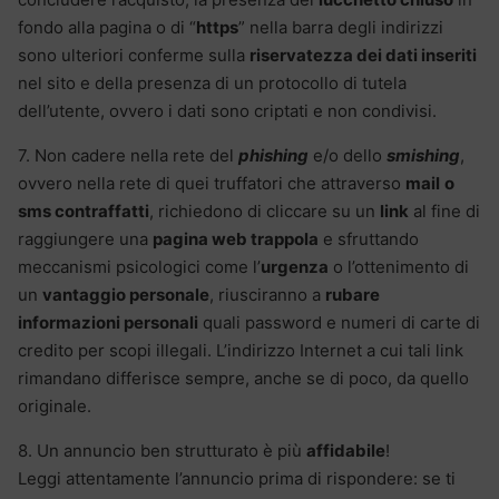
fondo alla pagina o di “
https
” nella barra degli indirizzi
sono ulteriori conferme sulla
riservatezza dei dati inseriti
nel sito e della presenza di un protocollo di tutela
dell’utente, ovvero i dati sono criptati e non condivisi.
7. Non cadere nella rete del
phishing
e/o dello
smishing
,
ovvero nella rete di quei truffatori che attraverso
mail
o
sms contraffatti
, richiedono di cliccare su un
link
al fine di
raggiungere una
pagina web trappola
e sfruttando
meccanismi psicologici come l’
urgenza
o l’ottenimento di
un
vantaggio personale
, riusciranno a
rubare
informazioni personali
quali password e numeri di carte di
credito per scopi illegali. L’indirizzo Internet a cui tali link
rimandano differisce sempre, anche se di poco, da quello
originale.
8. Un annuncio ben strutturato è più
affidabile
!
Leggi attentamente l’annuncio prima di rispondere: se ti