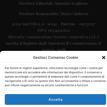
Direttore Editoriale: Maurizio Scaglione
Direttore Responsabile: Maria Calabrese
p.zza Sant’Oliva, 9 – 90141 – Palermo – 091335557
P.IVA: 06334930820
Mercurio Comunicazione Società Cooperativa a r.l. è
iscritta al Registro degli Operatori di Comunicazione al
numero 26988
Gestisci Consenso Cookie
Sito gestito da
La Digitale srl
–
info@ladigitale.it
Per fornire le migliori esperienze, utilizziamo tecnologie come i cookie per
memorizzare e/o accedere alle informazioni del dispositivo. Il consenso a
queste tecnologie ci permetterà di elaborare dati come il comportamento di
navigazione o ID unici su questo sito. Non acconsentire o ritirare il consenso
può influire negativamente su alcune caratteristiche e funzioni.
Accetta