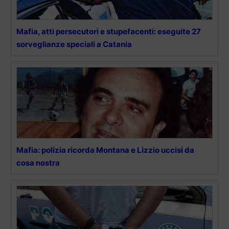
Mafia, atti persecutori e stupefacenti: eseguite 27
sorveglianze speciali a Catania
Mafia: polizia ricorda Montana e Lizzio uccisi da
cosa nostra