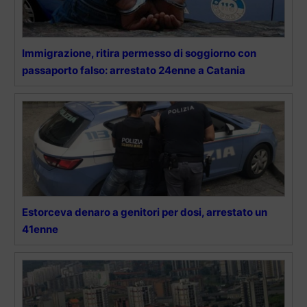
Immigrazione, ritira permesso di soggiorno con
passaporto falso: arrestato 24enne a Catania
Estorceva denaro a genitori per dosi, arrestato un
41enne