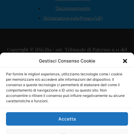
Disconoscimento
Dichiarazione sulla Privacy (UE)
Copyright © ilSicilia | aut. Tribunale di Palermo n.11 del
29/09/2015
Gestisci Consenso Cookie
Editore: Mercurio Comunicazione Soc. Coop. A.R.L.
Per fornire le migliori esperienze, utilizziamo tecnologie come i cookie
per memorizzare e/o accedere alle informazioni del dispositivo. Il
Direttore Editoriale: Maurizio Scaglione
consenso a queste tecnologie ci permetterà di elaborare dati come il
comportamento di navigazione o ID unici su questo sito. Non
Direttore Responsabile: Maria Calabrese
acconsentire o ritirare il consenso può influire negativamente su alcune
caratteristiche e funzioni.
p.zza Sant’Oliva, 9 – 90141 – Palermo – 091335557
P.IVA: 06334930820
Accetta
Mercurio Comunicazione Società Cooperativa a r.l. è
iscritta al Registro degli Operatori di Comunicazione al