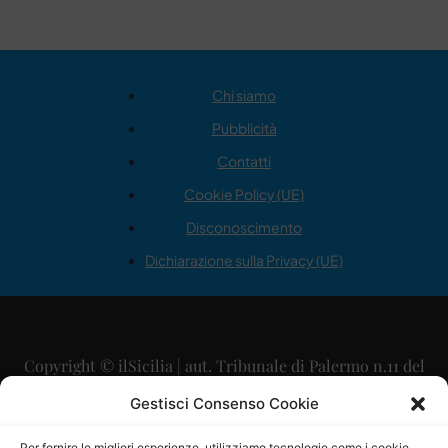
Chi siamo
Pubblicità
Contatti
Cookie Policy (UE)
Disconoscimento
Dichiarazione sulla Privacy (UE)
Copyright © ilSicilia | aut. Tribunale di Palermo n.11 del
29/09/2015
Gestisci Consenso Cookie
Editore: Mercurio Comunicazione Soc. Coop. A.R.L.
Per fornire le migliori esperienze, utilizziamo tecnologie come i cookie