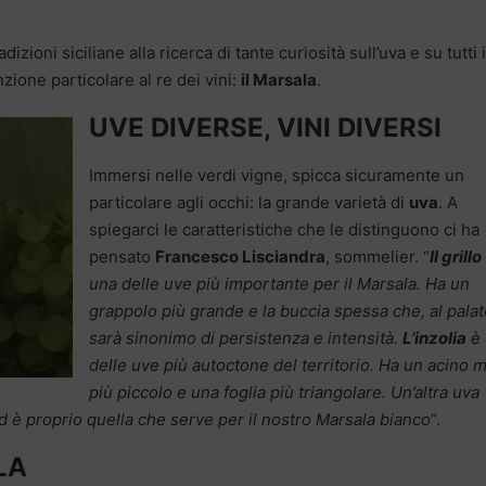
radizioni siciliane alla ricerca di tante curiosità sull’uva e su tutti i
zione particolare al re dei vini:
il Marsala
.
UVE DIVERSE, VINI DIVERSI
Immersi nelle verdi vigne, spicca sicuramente un
particolare agli occhi: la grande varietà di
uva
. A
spiegarci le caratteristiche che le distinguono ci ha
pensato
Francesco Lisciandra
, sommelier. “
Il grillo
una delle uve più importante per il Marsala. Ha un
grappolo più grande e la buccia spessa che, al palat
sarà sinonimo di persistenza e intensità.
L’inzolia
è 
delle uve più autoctone del territorio. Ha un acino 
più piccolo e una foglia più triangolare. Un’altra uva
ed è proprio quella che serve per il nostro Marsala bianco
”.
LA