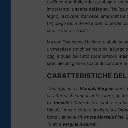
dall’inconfondibile odore, abbiamo scop
importante la
scelta del legno
. “
Utilizz
legno, la rovere: francese, americana e 
L’impiego delle diverse botti dipende dal
che si vuole creare
”.
Ma con Francesco Lisciandra abbiamo a
un mestiere antichissimo e dalla lunga t
oggi è quasi del tutto scomparso: il
mast
speciale artigiano capace di costruire le
CARATTERISTICHE DE
“
Distinguiamo il
Marsala Vergine
, senz
caratteristiche importanti: colore, gust
tre
tonalità
differenti: oro, ambra e rubi
l’alcol, il mosto cotto e la mistella.
L’inv
botte 1 anno si chiamerà
Marsala Fine
, 
10 anni
Vergine Riserva
”.