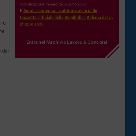
Pubblicazione: venerdì 26 Giugno 2026
Bandi e concorsi: le ultime novità dalla
Gazzetta Ufficiale della Repubblica Italiana del 23
a la
giugno 2026
che
Entra nell'Archivio Lavoro & Concorsi
e del