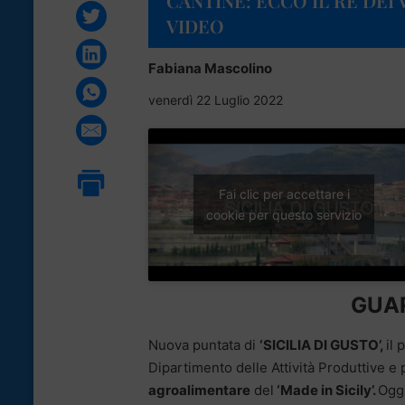
CANTINE: ECCO IL RE DEI 
VIDEO
Fabiana Mascolino
venerdì 22 Luglio 2022
Fai clic per accettare i
cookie per questo servizio
GUAR
Nuova puntata di
‘SICILIA DI GUSTO’,
il 
Dipartimento delle Attività Produttive e p
agroalimentare
del
‘Made in Sicily’.
Oggi