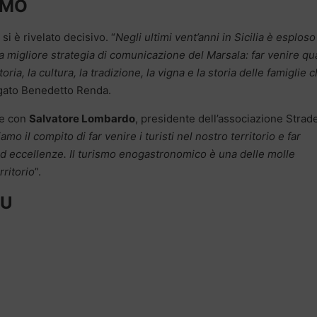
SMO
 si è rivelato decisivo. “
Negli ultimi vent’anni in Sicilia è esploso
a migliore strategia di comunicazione del Marsala: far venire qu
ria, la cultura, la tradizione, la vigna e la storia delle famiglie 
egato Benedetto Renda.
he con
Salvatore Lombardo
, presidente dell’associazione Strad
amo il compito di far venire i turisti nel nostro territorio e far
ed eccellenze. Il turismo enogastronomico è una delle molle
rritorio
”.
SU