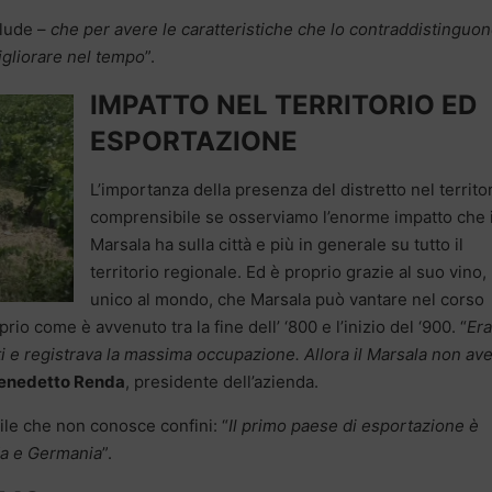
lude –
che per avere le caratteristiche che lo contraddistinguo
igliorare nel tempo
”.
IMPATTO NEL TERRITORIO ED
ESPORTAZIONE
L’importanza della presenza del distretto nel territo
comprensibile se osserviamo l’enorme impatto che i
Marsala ha sulla città e più in generale su tutto il
territorio regionale. Ed è proprio grazie al suo vino,
unico al mondo, che Marsala può vantare nel corso
rio come è avvenuto tra la fine dell’ ‘800 e l’inizio del ‘900. “
Era
enti e registrava la massima occupazione. Allora il Marsala non av
enedetto Renda
, presidente dell’azienda.
ile che non conosce confini: “
Il primo paese di esportazione è
ada e Germania
”.