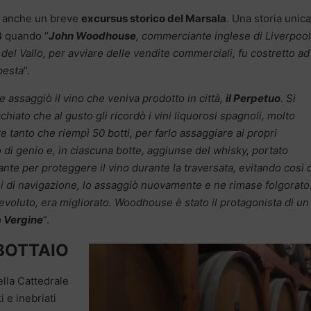
o anche un breve
excursus storico del Marsala
. Una storia unica
3
quando “
John Woodhouse
, commerciante inglese di Liverpool
del Vallo, per avviare delle vendite commerciali, fu costretto ad
pesta
”.
ssaggiò il vino che veniva prodotto in città,
il Perpetuo
. Si
hiato che al gusto gli ricordò i vini liquorosi spagnoli, molto
 tanto che riempì 50 botti, per farlo assaggiare ai propri
i genio e, in ciascuna botte, aggiunse del whisky, portato
rtante per proteggere il vino durante la traversata, evitando così 
esi di navigazione, lo assaggiò nuovamente e ne rimase folgorato
evoluto, era migliorato.
Woodhouse è stato il protagonista di un
 Vergine
“.
 BOTTAIO
lla Cattedrale
i e inebriati