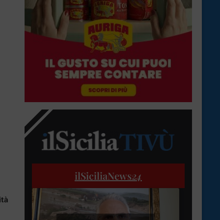
ilSiciliaNews
24
ità
l