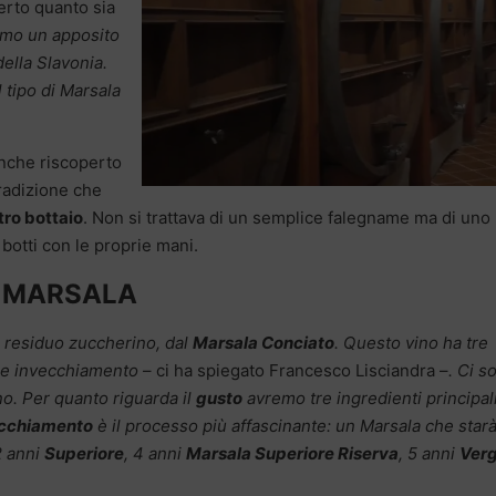
erto quanto sia
iamo un apposito
della Slavonia.
 tipo di Marsala
nche riscoperto
radizione che
ro bottaio
. Non si trattava di un semplice falegname ma di uno
 botti con le proprie mani.
L MARSALA
a residuo zuccherino, dal
Marsala Conciato
. Questo vino ha tre
o e invecchiamento
– ci ha spiegato Francesco Lisciandra –
. Ci s
no. Per quanto riguarda il
gusto
avremo tre ingredienti principali
ecchiamento
è il processo più affascinante: un Marsala che starà
2 anni
Superiore
, 4 anni
Marsala Superiore Riserva
, 5 anni
Verg