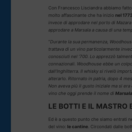
Con Francesco Lisciandra abbiamo fatt
molto affascinante che ha inizio
nel 177
invece di approdare nel porto di Mazara 
approdare a Marsala a causa di una tem
“
Durante la sua permanenza, Woodhouse a
trattava di un vino particolarmente invecc
conosciuti nel ‘700. Lo apprezzò talmente
connazionali. Woodhouse ebbe un colpo d
dall’Inghilterra. Il whisky si rivelò impo
alterarlo. Ritornato in patria, dopo 4 m
Non aveva più il gusto iniziale ma si era 
vino che oggi prende il nome di
Marsala
LE BOTTI E IL MASTRO
Ed è a questo punto che siamo entrati ne
del vino:
le cantine
. Circondati dalle bott