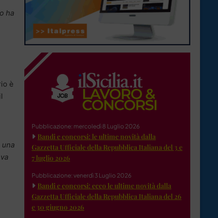
no ha
rio è
l
Pubblicazione: mercoledì 8 Luglio 2026
Bandi e concorsi: le ultime novità dalla
 una
Gazzetta Ufficiale della Repubblica Italiana del 3 e
eva
7 luglio 2026
Pubblicazione: venerdì 3 Luglio 2026
Bandi e concorsi: ecco le ultime novità dalla
Gazzetta Ufficiale della Repubblica Italiana del 26
e 30 giugno 2026