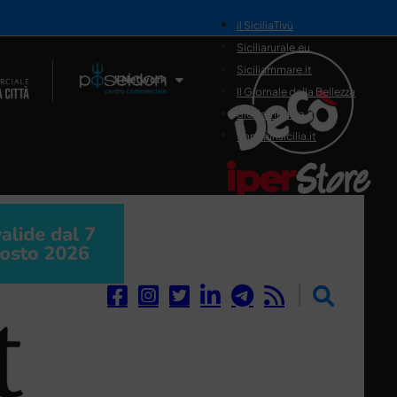
il SiciliaTivù
Siciliarurale.eu
Siciliammare.it
Il Network
Il Giornale della Bellezza
Siciliamedica.it
Sanitainsicilia.it