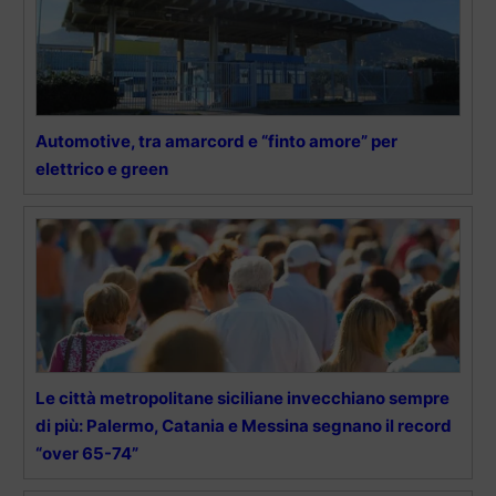
Automotive, tra amarcord e “finto amore” per
elettrico e green
Le città metropolitane siciliane invecchiano sempre
di più: Palermo, Catania e Messina segnano il record
“over 65-74”