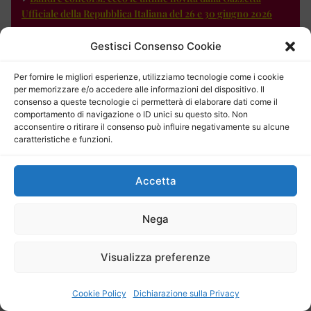
Ufficiale della Repubblica Italiana del 26 e 30 giugno 2026
Pubblicazione: venerdì 26 Giugno 2026
Gestisci Consenso Cookie
Bandi e concorsi: le ultime novità dalla Gazzetta Ufficiale
della Repubblica Italiana del 23 giugno 2026
Per fornire le migliori esperienze, utilizziamo tecnologie come i cookie
per memorizzare e/o accedere alle informazioni del dispositivo. Il
consenso a queste tecnologie ci permetterà di elaborare dati come il
Entra nell'Archivio Lavoro & Concorsi
comportamento di navigazione o ID unici su questo sito. Non
acconsentire o ritirare il consenso può influire negativamente su alcune
caratteristiche e funzioni.
Accetta
Nega
Visualizza preferenze
Cookie Policy
Dichiarazione sulla Privacy