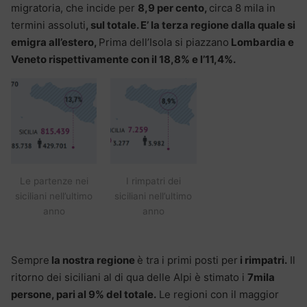
migratoria, che incide per
8,9 per cento,
circa 8 mila in
termini assoluti
, sul totale. E’ la terza regione dalla quale si
emigra all’estero,
Prima dell’Isola si piazzano
Lombardia e
Veneto rispettivamente con il 18,8% e l’11,4%.
Le partenze nei
I rimpatri dei
siciliani nell’ultimo
siciliani nell’ultimo
anno
anno
Sempre
la nostra regione
è tra i primi posti per
i rimpatri.
Il
ritorno dei siciliani al di qua delle Alpi è stimato i
7mila
persone, pari al 9% del totale.
Le regioni con il maggior