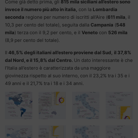
Come già detto prima, gli
815 mila siciliani all’estero sono
invece il numero più alto in italia,
con la
Lombardia
seconda
regione per numero di iscritti all’Aire (
611 mila
, il
10,3 per cento del totale), seguita dalla
Campania
(
548
mila
) terza con il 9,2 per cento, e il
Veneto
con
526 mila
(8,9 per cento del totale).
Il
46,5% degli italiani all’estero proviene dal Sud,
il 37,8%
dal Nord, e il 15,8% dal Centro.
Un dato interessante è che
l’Italia all’estero è caratterizzata da una maggiore
giovinezza rispetto al suo interno, con il 23,2% tra i 35 e i
49 anni e il 21,7% tra i 18 e i 34 anni.