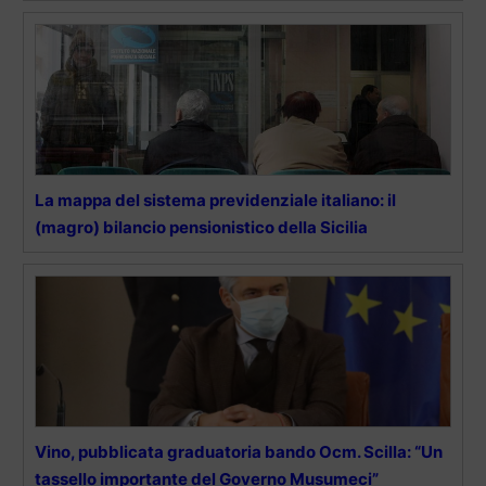
La mappa del sistema previdenziale italiano: il
(magro) bilancio pensionistico della Sicilia
Vino, pubblicata graduatoria bando Ocm. Scilla: “Un
tassello importante del Governo Musumeci”