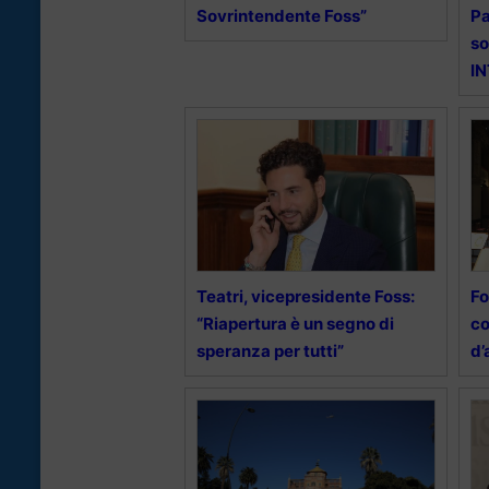
Sovrintendente Foss”
Pa
so
I
Teatri, vicepresidente Foss:
Fo
“Riapertura è un segno di
co
speranza per tutti”
d’