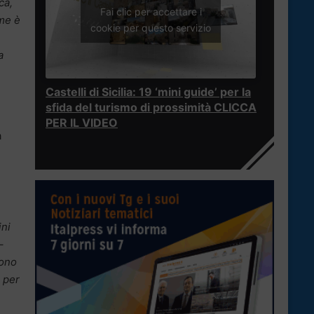
ca,
Fai clic per accettare i
ome è
cookie per questo servizio
a
Castelli di Sicilia: 19 ‘mini guide’ per la
sfida del turismo di prossimità CLICCA
PER IL VIDEO
a
ini
–
sono
o per