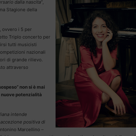
rsario dalla nascita
“,
ma Stagione della
, ovvero i 5 per
detto Triplo concerto per
rsi tutti musicisti
 competizioni nazionali
ri di grande rilievo.
to attraverso
ospeso” non si è mai
 nuove potenzialità
liana intende
a accezione positiva di
Antonino Marcellino –