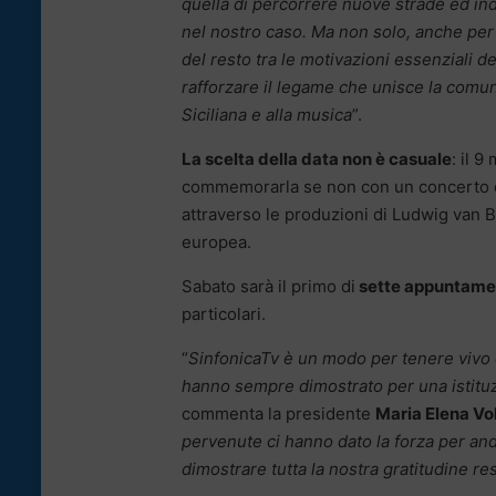
quella di percorrere nuove strade ed ind
nel nostro caso. Ma non solo, anche per 
del resto tra le motivazioni essenziali d
rafforzare il legame che unisce la comunit
Siciliana e alla musica
”.
La scelta della data non è casuale
: il 9
commemorarla se non con un concerto di
attraverso le produzioni di Ludwig van 
europea.
Sabato sarà il primo di
sette appuntame
particolari.
“
SinfonicaTv è un modo per tenere vivo que
hanno sempre dimostrato per una istituz
commenta la presidente
Maria Elena Vo
pervenute ci hanno dato la forza per anda
dimostrare tutta la nostra gratitudine re