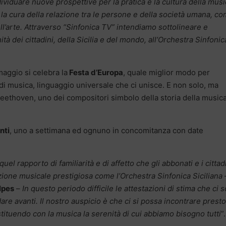
ividuare nuove prospettive per la pratica e la cultura della musi
la cura della relazione tra le persone e della società umana, c
ell’arte. Attraverso “Sinfonica TV” intendiamo sottolineare e
à dei cittadini, della Sicilia e del mondo, all’Orchestra Sinfonic
 maggio si celebra la
Festa d’Europa
, quale miglior modo per
 musica, linguaggio universale che ci unisce. E non solo, ma
Beethoven, uno dei compositori simbolo della storia della music
nti
, uno a settimana ed ognuno in concomitanza con date
l rapporto di familiarità e di affetto che gli abbonati e i cittad
ione musicale prestigiosa come l’Orchestra Sinfonica Siciliana
lpes
–
In questo periodo difficile le attestazioni di stima che ci 
re avanti. Il nostro auspicio è che ci si possa incontrare prest
stituendo con la musica la serenità di cui abbiamo bisogno tutti
”.