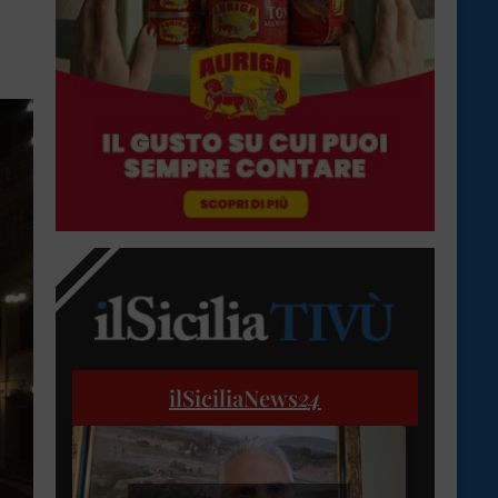
ilSiciliaNews
24