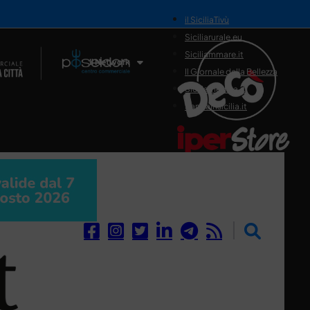
il SiciliaTivù
Siciliarurale.eu
Siciliammare.it
Il Network
Il Giornale della Bellezza
Siciliamedica.it
Sanitainsicilia.it