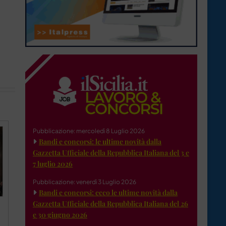
Pubblicazione: mercoledì 8 Luglio 2026
Bandi e concorsi: le ultime novità dalla
Gazzetta Ufficiale della Repubblica Italiana del 3 e
7 luglio 2026
Pubblicazione: venerdì 3 Luglio 2026
Bandi e concorsi: ecco le ultime novità dalla
Gazzetta Ufficiale della Repubblica Italiana del 26
e 30 giugno 2026