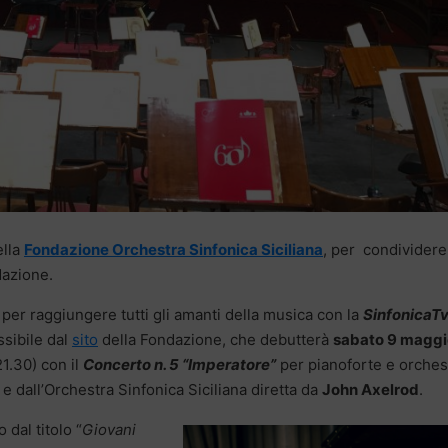
ella
Fondazione Orchestra Sinfonica Siciliana
, per condividere
dazione.
r raggiungere tutti gli amanti della musica con la
SinfonicaT
ssibile dal
sito
della Fondazione, che debutterà
sabato 9 maggi
1.30) con il
Concerto n. 5 “Imperatore”
per pianoforte e orches
 e dall’Orchestra Sinfonica Siciliana diretta da
John Axelrod
.
 dal titolo “
Giovani