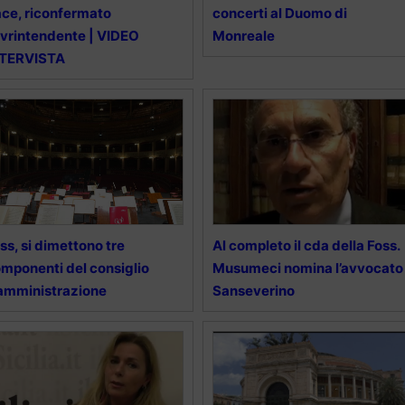
ce, riconfermato
concerti al Duomo di
vrintendente | VIDEO
Monreale
NTERVISTA
ss, si dimettono tre
Al completo il cda della Foss.
mponenti del consiglio
Musumeci nomina l’avvocato
amministrazione
Sanseverino