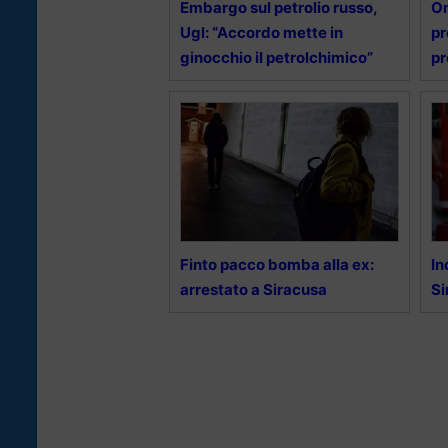
Embargo sul petrolio russo,
Om
Ugl: “Accordo mette in
pr
ginocchio il petrolchimico”
pr
Finto pacco bomba alla ex:
In
arrestato a Siracusa
Si