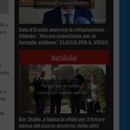
cookie per questo servizio
18 a
Sala d’Ercole approva la rottamazione,
mero
Abbate: “Norma importante per le
famiglie siciliane” CLICCA PER IL VIDEO
BarSicilia
i,
della
Fai clic per accettare i
ta e
cookie per questo servizio
tte
dal
Bar Sicilia, a Ispica la sfida per il futuro
passa dal nuovo governo della città