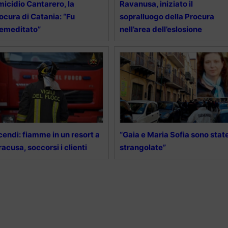
icidio Cantarero, la
Ravanusa, iniziato il
ocura di Catania: “Fu
sopralluogo della Procura
emeditato”
nell’area dell’eslosione
cendi: fiamme in un resort a
“Gaia e Maria Sofia sono stat
racusa, soccorsi i clienti
strangolate”