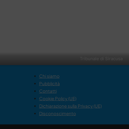
Tribunale di Siracusa
Chi siamo
Pubblicità
Contatti
Cookie Policy (UE)
Dichiarazione sulla Privacy (UE)
Disconoscimento