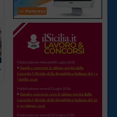
Pubblicazione: mercoledì 8 Luglio 2026
Bandi e concorsi: le ultime novità dalla
e
Gazzetta Ufficiale della Repubblica Italiana del 3 e
7 luglio 2026
Pubblicazione: venerdì 3 Luglio 2026
Bandi e concorsi: ecco le ultime novità dalla
Gazzetta Ufficiale della Repubblica Italiana del 26
e 30 giugno 2026
Pubblicazione: venerdì 26 Giugno 2026