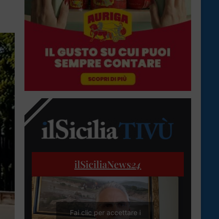
ilSiciliaNews
24
Fai clic per accettare i