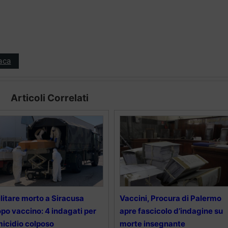
aca
Articoli Correlati
litare morto a Siracusa
Vaccini, Procura di Palermo
po vaccino: 4 indagati per
apre fascicolo d’indagine su
icidio colposo
morte insegnante