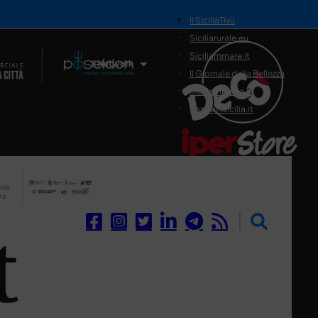
il SiciliaTivù
Siciliarurale.eu
Siciliammare.it
Il Network
Il Giornale della Bellezza
Siciliamedica.it
Sanitainsicilia.it