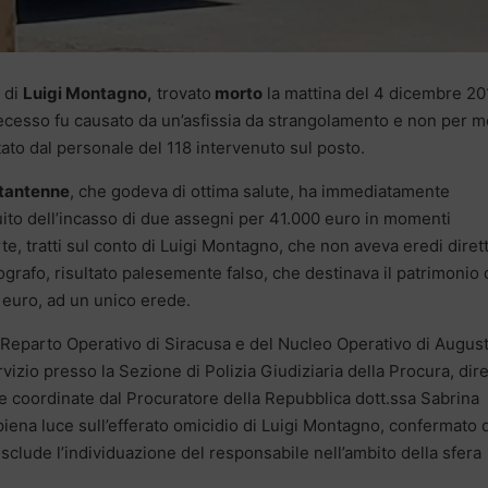
 di
Luigi Montagno,
trovato
morto
la mattina del 4 dicembre 20
ecesso fu causato da un’asfissia da strangolamento e non per 
ato dal personale del 118 intervenuto sul posto.
ttantenne
, che godeva di ottima salute, ha immediatamente
to dell’incasso di due assegni per 41.000 euro in momenti
, tratti sul conto di Luigi Montagno, che non aveva eredi dirett
lografo, risultato palesemente falso, che destinava il patrimonio 
 euro, ad un unico erede.
l Reparto Operativo di Siracusa e del Nucleo Operativo di Augus
rvizio presso la Sezione di Polizia Giudiziaria della Procura, dire
 coordinate dal Procuratore della Repubblica dott.ssa Sabrina
iena luce sull’efferato omicidio di Luigi Montagno, confermato 
esclude l’individuazione del responsabile nell’ambito della sfera