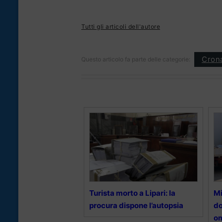
Tutti gli articoli dell'autore
Cron
Questo articolo fa parte delle categorie:
Turista morto a Lipari: la
Mi
procura dispone l’autopsia
do
om