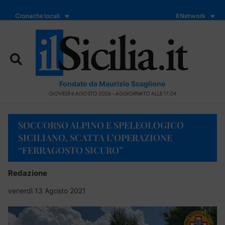
Cronache locali
Il Network
Fondato da Maurizio Scaglione
GIOVEDÌ 6 AGOSTO 2026 - AGGIORNATO ALLE 17:04
SOCCORSO ALPINO E SPELEOLOGICO
SICILIANO, SCATTA L’OPERAZIONE
“FERRAGOSTO SICURO”
Redazione
venerdì 13 Agosto 2021