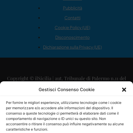
Pubblicità
Contatti
Cookie Policy (UE)
Disconoscimento
Dichiarazione sulla Privacy (UE)
Copyright © ilSicilia | aut. Tribunale di Palermo n.11 del
29/09/2015
Gestisci Consenso Cookie
Editore: Mercurio Comunicazione Soc. Coop. A.R.L.
Per fornire le migliori esperienze, utilizziamo tecnologie come i cookie
per memorizzare e/o accedere alle informazioni del dispositivo. Il
Direttore Editoriale: Maurizio Scaglione
consenso a queste tecnologie ci permetterà di elaborare dati come il
comportamento di navigazione o ID unici su questo sito. Non
Direttore Responsabile: Maria Calabrese
acconsentire o ritirare il consenso può influire negativamente su alcune
caratteristiche e funzioni.