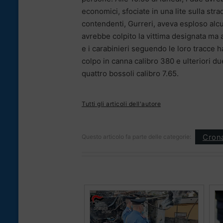
economici, sfociate in una lite sulla str
contendenti, Gurreri, aveva esploso alc
avrebbe colpito la vittima designata ma a
e i carabinieri seguendo le loro tracce 
colpo in canna calibro 380 e ulteriori due
quattro bossoli calibro 7.65.
Tutti gli articoli dell'autore
Cron
Questo articolo fa parte delle categorie: