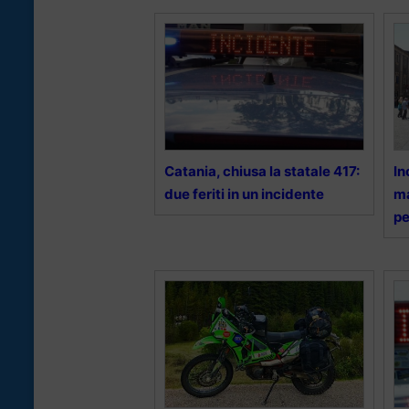
Catania, chiusa la statale 417:
In
due feriti in un incidente
ma
pe