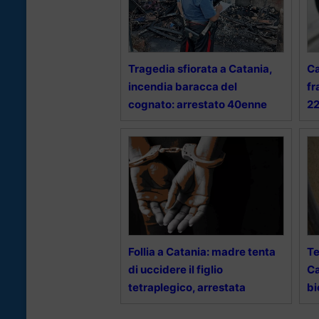
Tragedia sfiorata a Catania,
Ca
incendia baracca del
fr
cognato: arrestato 40enne
2
Follia a Catania: madre tenta
Te
di uccidere il figlio
Ca
tetraplegico, arrestata
bi