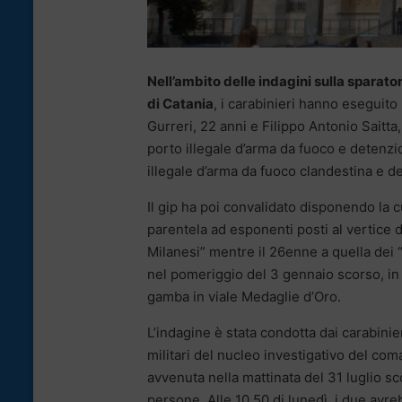
Nell’ambito delle indagini sulla sparator
di Catania
, i carabinieri hanno eseguito
Gurreri, 22 anni e Filippo Antonio Saitta,
porto illegale d’arma da fuoco e detenzi
illegale d’arma da fuoco clandestina e de
Il gip ha poi convalidato disponendo la c
parentela ad esponenti posti al vertice d
Milanesi” mentre il 26enne a quella dei “
nel pomeriggio del 3 gennaio scorso, in 
gamba in viale Medaglie d’Oro.
L’indagine è stata condotta dai carabinie
militari del nucleo investigativo del com
avvenuta nella mattinata del 31 luglio sc
persone. Alle 10.50 di lunedì, i due avre