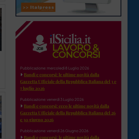
Pubblicazione: mercoledì 8 Luglio 2026
Bandi e concorsi: le ultime novità dalla
Gazzetta Ufficiale della Repubblica Italiana del 3 e
7 luglio 2026
Pubblicazione: venerdì 3 Luglio 2026
Bandi e concorsi: ecco le ultime novità dalla
Gazzetta Ufficiale della Repubblica Italiana del 26
e 30 giugno 2026
Pubblicazione: venerdì 26 Giugno 2026
Bandi e concorsi: le ultime novità dalla