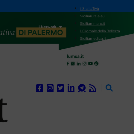
il SiciliaTivù
Siciliarurale.eu
Siciliammare.it
Il Network
Il Giornale della Bellezza
Siciliamedica.it
Sanitainsicilia.it