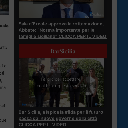
Sala d’Ercole approva la rottamazione,
tuale
Abbate: “Norma importante per le
famiglie siciliane” CLICCA PER IL VIDEO
orto
BarSicilia
i di
oti-
Fai clic per accettare i
a,
cookie per questo servizio
una
dei
Bar Sicilia, a Ispica la sfida per il futuro
passa dal nuovo governo della città
 due
CLICCA PER IL VIDEO