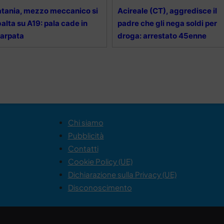
tania, mezzo meccanico si
Acireale (CT), aggredisce il
balta su A19: pala cade in
padre che gli nega soldi per
arpata
droga: arrestato 45enne
Chi siamo
Pubblicità
Contatti
Cookie Policy (UE)
Dichiarazione sulla Privacy (UE)
Disconoscimento