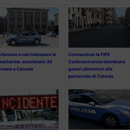
citavano a non indossare le
Coronavirus: la FIPE
scherine: sanzionate 30
Confcommercio distribuirà
rsone a Catania
generi alimentari alle
parrocchie di Catania