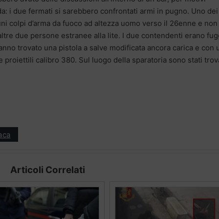
ada: i due fermati si sarebbero confrontati armi in pugno. Uno de
uni colpi d’arma da fuoco ad altezza uomo verso il 26enne e non
ltre due persone estranee alla lite. I due contendenti erano fugg
hanno trovato una pistola a salve modificata ancora carica e con 
 proiettili calibro 380. Sul luogo della sparatoria sono stati trov
aca
Articoli Correlati