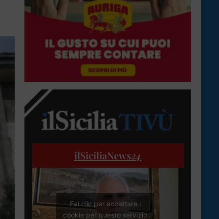
ilSiciliaNews
24
Fai clic per accettare i
cookie per questo servizio