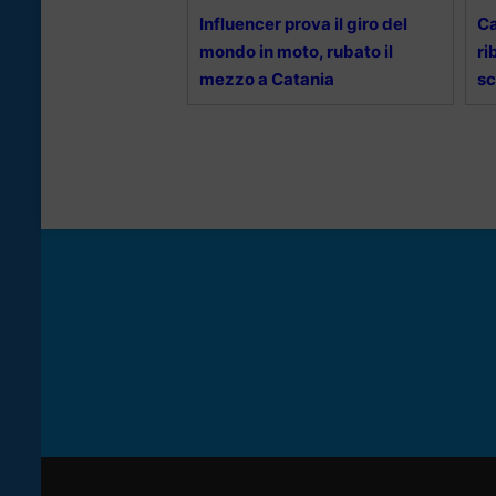
Influencer prova il giro del
Ca
mondo in moto, rubato il
ri
mezzo a Catania
sc