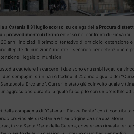
ia a Catania il 31 luglio scorso
, su delega della
Procura distret
 un
provvedimento di fermo
emesso nei confronti di Giovanni
 26 anni, indiziati, il primo di tentativo di omicidio, detenzione e
one illegale di munizioni” mentre il secondo per detenzione e p
tenzione illegale di munizioni.
ustodia cautelare in carcere. I due sono entrambi legati da vincol
i due compagini criminali cittadine: il 22enne a quella dei “Curs
Santapaola-Ercolano”. Gurreri è stato già coinvolto quale vittim
un’aggressione durante la quale fu colpito con un proiettile ad 
ri della compagnia di “Catania – Piazza Dante” con il contributo 
ando provinciale di Catania e trae origine da una sparatoria
orso, in via Santa Maria della Catena, dove erano rimaste ferite
bbero avuto delle discussioni all’interno di un bar, per motivi