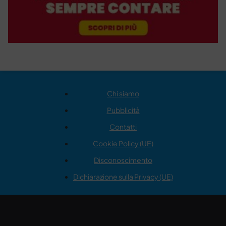
Chi siamo
Pubblicità
Contatti
Cookie Policy (UE)
Disconoscimento
Dichiarazione sulla Privacy (UE)