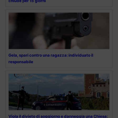
chiude per 15 giorni
Gela, spari contro una ragazza: individuato il
responsabile
Viola il divieto di soggiorno e danneggia una Chiesa: