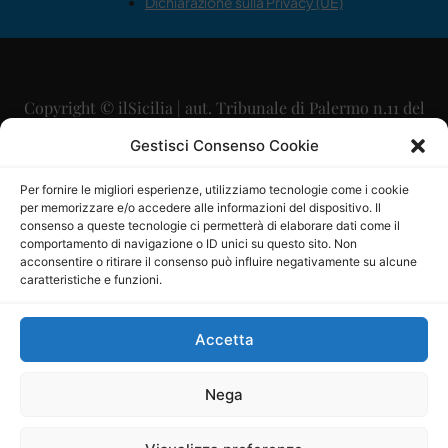
Dichiarazione sulla Privacy (UE)
Copyright © ilSicilia | aut. Tribunale di Palermo n.11 del
29/09/2015
Gestisci Consenso Cookie
Editore: Mercurio Comunicazione Soc. Coop. A.R.L.
Per fornire le migliori esperienze, utilizziamo tecnologie come i cookie
per memorizzare e/o accedere alle informazioni del dispositivo. Il
Direttore Editoriale: Maurizio Scaglione
consenso a queste tecnologie ci permetterà di elaborare dati come il
comportamento di navigazione o ID unici su questo sito. Non
Direttore Responsabile: Maria Calabrese
acconsentire o ritirare il consenso può influire negativamente su alcune
caratteristiche e funzioni.
p.zza Sant’Oliva, 9 – 90141 – Palermo – 091335557
P.IVA: 06334930820
Accetta
Mercurio Comunicazione Società Cooperativa a r.l. è
iscritta al Registro degli Operatori di Comunicazione al
Nega
numero 26988