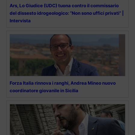
Ars, Lo Giudice (UDC) tuona contro il commissario
del dissesto idrogeologico: “Non sono uffici privati” |
Intervista
Forza Italia rinnova i ranghi, Andrea Mineo nuovo
coordinatore giovanile in Sicilia