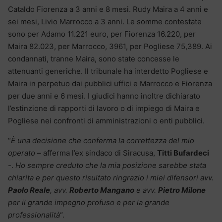
Cataldo Fiorenza a 3 anni e 8 mesi. Rudy Maira a 4 anni e
sei mesi, Livio Marrocco a 3 anni. Le somme contestate
sono per Adamo 11.221 euro, per Fiorenza 16.220, per
Maira 82.023, per Marrocco, 3961, per Pogliese 75,389. Ai
condannati, tranne Maira, sono state concesse le
attenuanti generiche. Il tribunale ha interdetto Pogliese e
Maira in perpetuo dai pubblici uffici e Marrocco e Fiorenza
per due anni e 6 mesi. I giudici hanno inoltre dichiarato
l’estinzione di rapporti di lavoro o di impiego di Maira e
Pogliese nei confronti di amministrazioni o enti pubblici.
“
È una decisione che conferma la correttezza del mio
operato
– afferma l’ex sindaco di Siracusa,
Titti Bufardeci
-.
Ho sempre creduto che la mia posizione sarebbe stata
chiarita e per questo risultato ringrazio i miei difensori avv.
Paolo Reale
, avv.
Roberto Mangano
e avv.
Pietro Milone
per il grande impegno profuso e per la grande
professionalità
“.