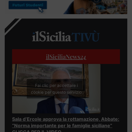
ilSiciliaNews
24
Fai clic per accettare i
cookie per questo servizio
Sala d’Ercole approva la rottamazione, Abbate:
“Norma importante per le famiglie siciliane”