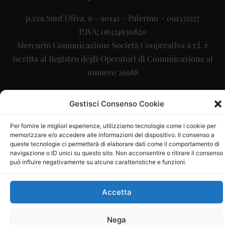
p.zza Sant’Oliva, 9 – 90141 – Palermo – 091335557
P.IVA: 06334930820
Mercurio Comunicazione Società Cooperativa a r.l. è
iscritta al Registro degli Operatori di Comunicazione al
numero 26988
Sito gestito da
La Digitale srl
–
info@ladigitale.it
Gestisci Consenso Cookie
Per fornire le migliori esperienze, utilizziamo tecnologie come i cookie per
memorizzare e/o accedere alle informazioni del dispositivo. Il consenso a
queste tecnologie ci permetterà di elaborare dati come il comportamento di
navigazione o ID unici su questo sito. Non acconsentire o ritirare il consenso
può influire negativamente su alcune caratteristiche e funzioni.
Accetta
Nega