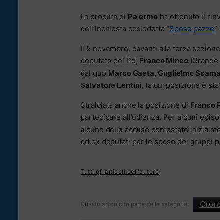
La procura di
Palermo
ha ottenuto il rinv
dell’inchiesta cosiddetta “
Spese pazze
”
Il 5 novembre, davanti alla terza sezione
deputato del Pd,
Franco Mineo
(Grande 
dal gup
Marco Gaeta, Guglielmo Scama
Salvatore Lentini,
la cui posizione è stat
Stralciata anche la posizione di
Franco R
partecipare all’udienza. Per alcuni episo
alcune delle accuse contestate inizialme
ed ex deputati per le spese dei gruppi 
Tutti gli articoli dell'autore
Cron
Questo articolo fa parte delle categorie: