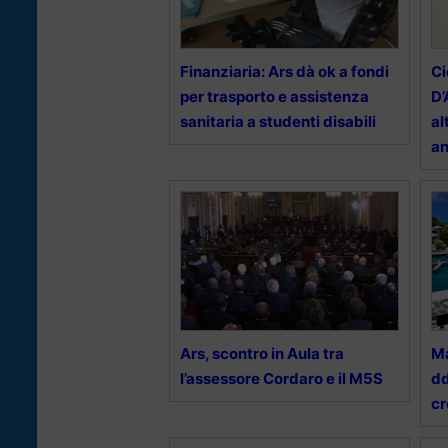
Finanziaria: Ars dà ok a fondi
Ci
per trasporto e assistenza
D’
sanitaria a studenti disabili
al
an
Ars, scontro in Aula tra
Ma
l’assessore Cordaro e il M5S
dd
cr