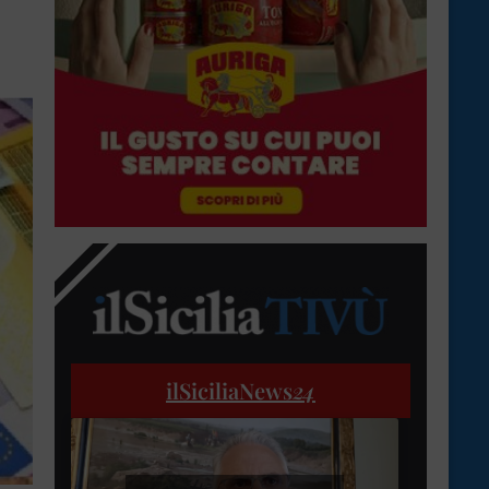
ilSiciliaNews
24