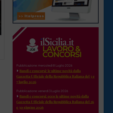
Pubblicazione: mercoledì 8 Luglio 2026
Bandi e concorsi: le ultime novità dalla
Gazzetta Ufficiale della Repubblica Italiana del 3 e
7 luglio 2026
Pubblicazione: venerdì 3 Luglio 2026
Bandi e concorsi: ecco le ultime novità dalla
Gazzetta Ufficiale della Repubblica Italiana del 26
e 30 giugno 2026