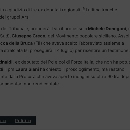
io a giudizio di tre ex deputati regionali. È l’ultima tranche
 dei gruppi Ars.
 del Tribunale, prenderà il via il processo a
Michele Donegani
, 
Sud),
Giuseppe Greco,
del Movimento popolare siciliano. Assol
cca della Bruca
(Fli) che aveva scelto l’abbreviato assieme a
a stralciata (si proseguirà il 4 luglio) per risentire un testimone.
inaldi,
ex deputato del Pd e poi di Forza Italia, che non ha potu
di il pm
Laura Siani
ha chiesto il proscioglimento, ma restano
nte dalla Procura che aveva aperto indagini su oltre 90 tra depu
parlamentari non rendicontate.
aca
Politica