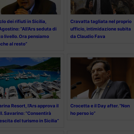
clo dei rifiuti in Sicilia,
Cravatta tagliata nel proprio
Agostino: “All’Ars seduta di
ufficio, intimidazione subita
to livello. Ora pensiamo
da Claudio Fava
che al resto”
rina Resort, l’Ars approva il
Crocetta e il Day after. “Non
l. Savarino: “Consentirà
ho perso io”
escita del turismo in Sicilia”