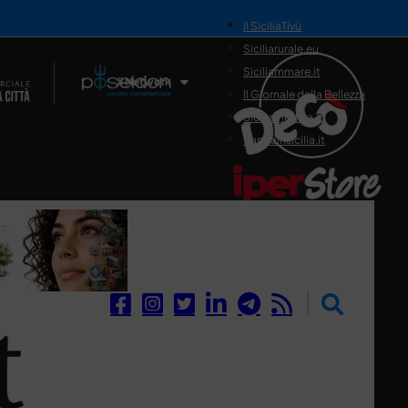
il SiciliaTivù
Siciliarurale.eu
Siciliammare.it
Il Network
Il Giornale della Bellezza
Siciliamedica.it
Sanitainsicilia.it