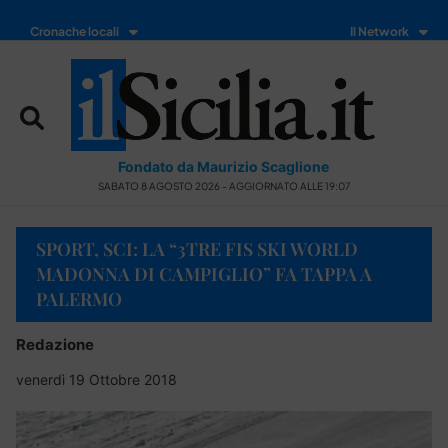
Cronache locali
Il Network
Fondato da Maurizio Scaglione
SABATO 8 AGOSTO 2026 - AGGIORNATO ALLE 19:07
SPORT, SCI: LA “3TRE FIS SKI WORLD
MADONNA DI CAMPIGLIO” FA TAPPA A
PALERMO
Redazione
venerdì 19 Ottobre 2018