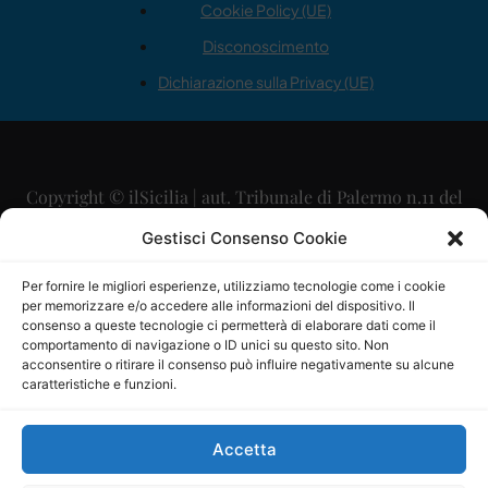
Cookie Policy (UE)
Disconoscimento
Dichiarazione sulla Privacy (UE)
Copyright © ilSicilia | aut. Tribunale di Palermo n.11 del
29/09/2015
Gestisci Consenso Cookie
Editore: Mercurio Comunicazione Soc. Coop. A.R.L.
Per fornire le migliori esperienze, utilizziamo tecnologie come i cookie
per memorizzare e/o accedere alle informazioni del dispositivo. Il
Direttore Editoriale: Maurizio Scaglione
consenso a queste tecnologie ci permetterà di elaborare dati come il
comportamento di navigazione o ID unici su questo sito. Non
Direttore Responsabile: Maria Calabrese
acconsentire o ritirare il consenso può influire negativamente su alcune
caratteristiche e funzioni.
p.zza Sant’Oliva, 9 – 90141 – Palermo – 091335557
P.IVA: 06334930820
Accetta
Mercurio Comunicazione Società Cooperativa a r.l. è