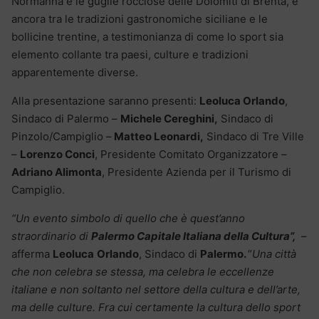
Normanna e le guglie rocciose delle Dolomiti di Brenta, e
ancora tra le tradizioni gastronomiche siciliane e le
bollicine trentine, a testimonianza di come lo sport sia
elemento collante tra paesi, culture e tradizioni
apparentemente diverse.
Alla presentazione saranno presenti:
Leoluca Orlando
,
Sindaco di Palermo –
Michele Cereghini,
Sindaco di
Pinzolo/Campiglio –
Matteo Leonardi,
Sindaco di Tre Ville
–
Lorenzo Conci
, Presidente Comitato Organizzatore –
Adriano Alimonta
, Presidente Azienda per il Turismo di
Campiglio.
“Un evento simbolo di quello che è quest’anno
straordinario di
Palermo Capitale Italiana della Cultura”,
–
afferma
Leoluca
Orlando
, Sindaco di
Palermo.
“
Una città
che non celebra se stessa, ma celebra le eccellenze
italiane e non soltanto nel settore della cultura e dell’arte,
ma delle culture. Fra cui certamente la cultura dello sport