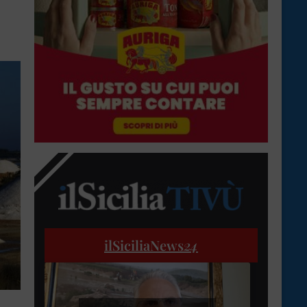
ilSiciliaNews
24