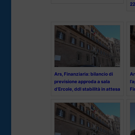
22
Ars, Finanziaria: bilancio di
Ar
previsione approda a sala
l’
d’Ercole, ddl stabilità in attesa
Fi