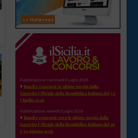
Pubblicazione: mercoledì 8 Luglio 2026
Bandi e concorsi: le ultime novità dalla
Gazzetta Ufficiale della Repubblica Italiana del 3 e
7 luglio 2026
Pubblicazione: venerdì 3 Luglio 2026
Bandi e concorsi: ecco le ultime novità dalla
Gazzetta Ufficiale della Repubblica Italiana del 26
e 30 giugno 2026