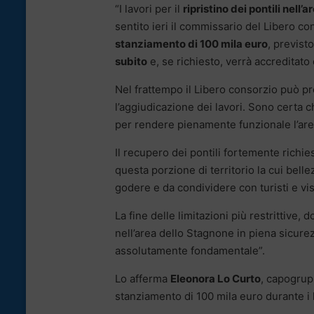
“I lavori per il
ripristino dei pontili nell
sentito ieri il commissario del Libero c
stanziamento di 100 mila euro
, previsto
subito
e, se richiesto, verrà accreditato 
Nel frattempo il Libero consorzio può pr
l’aggiudicazione dei lavori. Sono certa c
per rendere pienamente funzionale l’area
Il recupero dei pontili fortemente richie
questa porzione di territorio la cui bell
godere e da condividere con turisti e visi
La fine delle limitazioni più restrittive
nell’area dello Stagnone in piena sicurezza
assolutamente fondamentale”.
Lo afferma
Eleonora Lo Curto
, capogrup
stanziamento di 100 mila euro durante i la