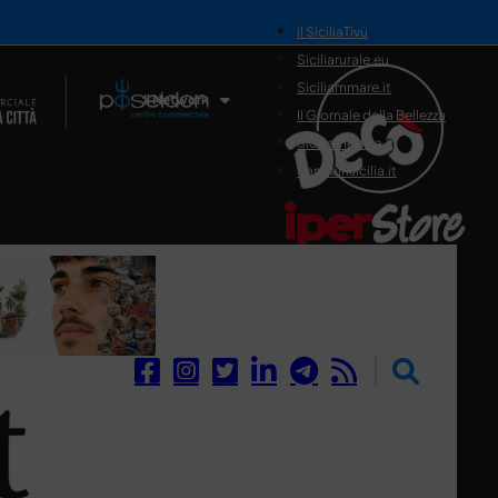
il SiciliaTivù
Siciliarurale.eu
Siciliammare.it
Il Network
Il Giornale della Bellezza
Siciliamedica.it
Sanitainsicilia.it