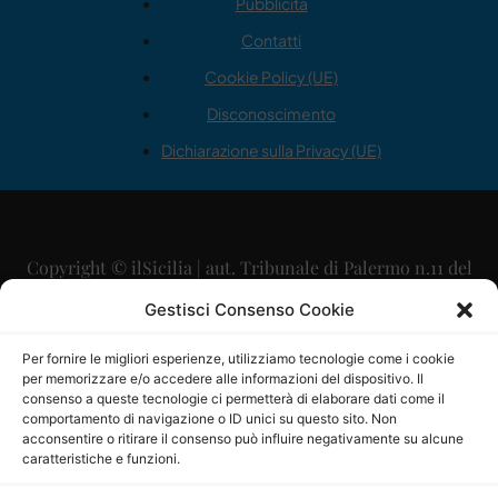
Pubblicità
Contatti
Cookie Policy (UE)
Disconoscimento
Dichiarazione sulla Privacy (UE)
Copyright © ilSicilia | aut. Tribunale di Palermo n.11 del
29/09/2015
Gestisci Consenso Cookie
Editore: Mercurio Comunicazione Soc. Coop. A.R.L.
Per fornire le migliori esperienze, utilizziamo tecnologie come i cookie
per memorizzare e/o accedere alle informazioni del dispositivo. Il
Direttore Editoriale: Maurizio Scaglione
consenso a queste tecnologie ci permetterà di elaborare dati come il
comportamento di navigazione o ID unici su questo sito. Non
Direttore Responsabile: Maria Calabrese
acconsentire o ritirare il consenso può influire negativamente su alcune
caratteristiche e funzioni.
p.zza Sant’Oliva, 9 – 90141 – Palermo – 091335557