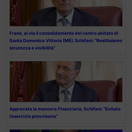
Frane, al via il consolidamento del centro abitato di
Santa Domenica Vittoria (ME). Schifani: “Restituiamo
sicurezza e vivibilità”
Approvata la manovra Finanziaria, Schifani: “Evitato
l’esercizio provvisorio”