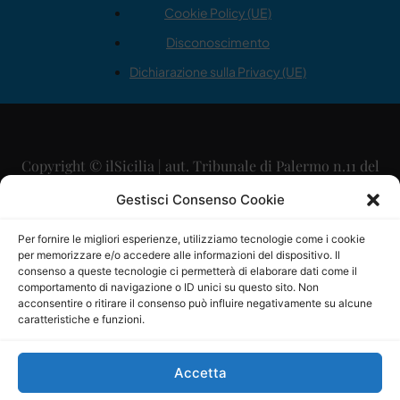
Cookie Policy (UE)
Disconoscimento
Dichiarazione sulla Privacy (UE)
Copyright © ilSicilia | aut. Tribunale di Palermo n.11 del
29/09/2015
Gestisci Consenso Cookie
Editore: Mercurio Comunicazione Soc. Coop. A.R.L.
Per fornire le migliori esperienze, utilizziamo tecnologie come i cookie
per memorizzare e/o accedere alle informazioni del dispositivo. Il
Direttore Editoriale: Maurizio Scaglione
consenso a queste tecnologie ci permetterà di elaborare dati come il
comportamento di navigazione o ID unici su questo sito. Non
Direttore Responsabile: Maria Calabrese
acconsentire o ritirare il consenso può influire negativamente su alcune
caratteristiche e funzioni.
p.zza Sant’Oliva, 9 – 90141 – Palermo – 091335557
P.IVA: 06334930820
Accetta
Mercurio Comunicazione Società Cooperativa a r.l. è