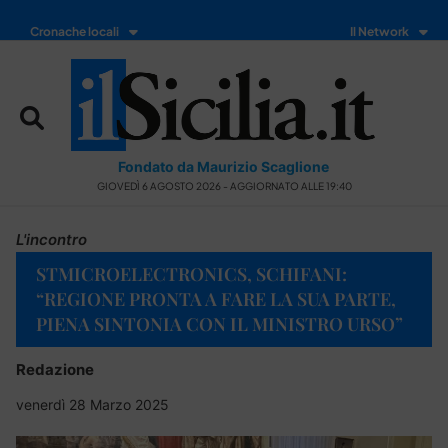
Cronache locali
Il Network
Fondato da Maurizio Scaglione
GIOVEDÌ 6 AGOSTO 2026 - AGGIORNATO ALLE 19:40
L'incontro
STMICROELECTRONICS, SCHIFANI:
“REGIONE PRONTA A FARE LA SUA PARTE,
PIENA SINTONIA CON IL MINISTRO URSO”
Redazione
venerdì 28 Marzo 2025