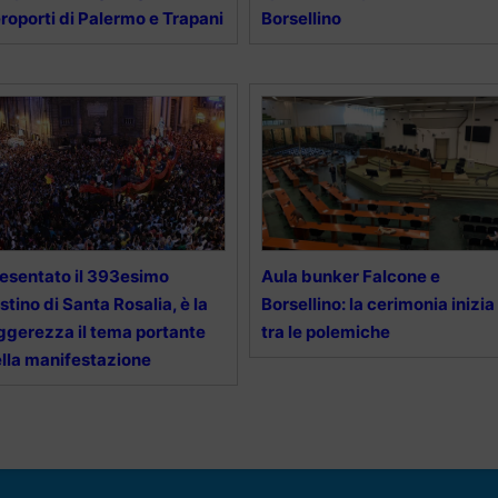
roporti di Palermo e Trapani
Borsellino
esentato il 393esimo
Aula bunker Falcone e
stino di Santa Rosalia, è la
Borsellino: la cerimonia inizia
ggerezza il tema portante
tra le polemiche
lla manifestazione