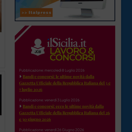
Pubblicazione: mercoledì 8 Luglio 2026
Bandi e concorsi: le ultime novità dalla
Gazzetta Ufficiale della Repubblica Italiana del 3 e
7 luglio 2026
Pubblicazione: venerdì 3 Luglio 2026
Bandi e concorsi: ecco le ultime novità dalla
Gazzetta Ufficiale della Repubblica Italiana del 26
e 30 giugno 2026
Pubblicazione: venerdì 26 Giugno 2026