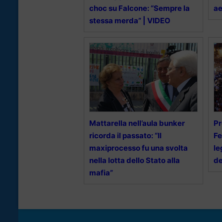
choc su Falcone: “Sempre la
ae
stessa merda” | VIDEO
Mattarella nell’aula bunker
Pr
ricorda il passato: “Il
Fe
maxiprocesso fu una svolta
le
nella lotta dello Stato alla
de
mafia”