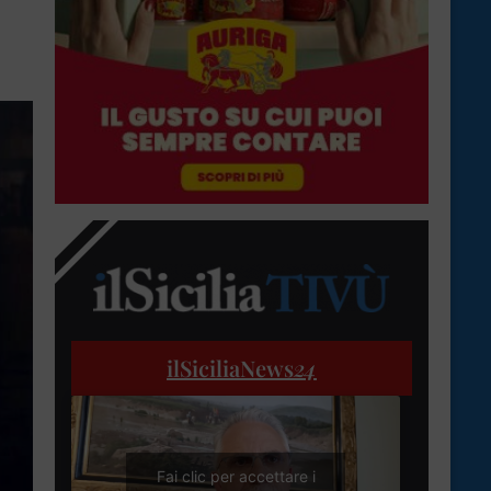
ilSiciliaNews
24
Fai clic per accettare i