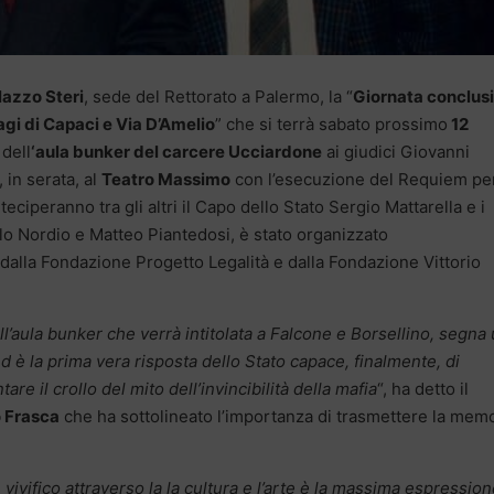
lazzo Steri
, sede del Rettorato a Palermo, la “
Giornata conclus
gi di Capaci e Via D’Amelio
” che si terrà sabato prossimo
12
 dell
‘aula bunker del carcere Ucciardone
ai giudici Giovanni
 in serata, al
Teatro Massimo
con l’esecuzione del Requiem per
teciperanno tra gli altri il Capo dello Stato Sergio Mattarella e i
arlo Nordio e Matteo Piantedosi, è stato organizzato
 dalla Fondazione Progetto Legalità e dalla Fondazione Vittorio
ll’aula bunker che verrà intitolata a Falcone e Borsellino, segna
d è la prima vera risposta dello Stato capace, finalmente, di
re il crollo del mito dell’invincibilità della mafia
“, ha detto il
 Frasca
che ha sottolineato l’importanza di trasmettere la mem
ivifico attraverso la la cultura e l’arte è la massima espressio