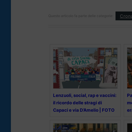
Cron
Questo articolo fa parte delle categorie:
Lenzuoli, social, rap e vaccini:
Pa
il ricordo delle stragi di
me
Capaci e via D’Amelio | FOTO
er