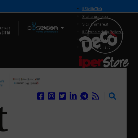
il SiciliaTivù
Siciliarurale.eu
Siciliammare.it
Il Network
Il Giornale della Bellezza
Siciliamedica.it
Sanitainsicilia.it