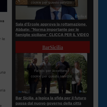
cookie per questo servizio
iva
Sala d’Ercole approva la rottamazione,
Abbate: “Norma importante per le
famiglie siciliane” CLICCA PER IL VIDEO
 le
BarSicilia
Fai clic per accettare i
 una
cookie per questo servizio
oria
Bar Sicilia, a Ispica la sfida per il futuro
passa dal nuovo governo della città
ne