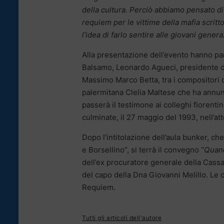
della cultura. Perciò abbiamo pensato di
requiem per le vittime della mafia scritt
l’idea di farlo sentire alle giovani genera
Alla presentazione dell’evento hanno pa
Balsamo, Leonardo Agueci, presidente de
Massimo Marco Betta, tra i compositori d
palermitana Clelia Maltese che ha annun
passerà il testimone ai colleghi fiorenti
culminate, il 27 maggio del 1993, nell’att
Dopo l’intitolazione dell’aula bunker, ch
e Borsellino”, si terrà il convegno “
Quand
dell’ex procuratore generale della Cassa
del capo della Dna Giovanni Melillo. Le
Requiem.
Tutti gli articoli dell'autore