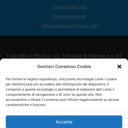
Cookie Policy (UE)
Disconoscimento
Dichiarazione sulla Privacy (UE)
Copyright © ilSicilia | aut. Tribunale di Palermo n.11 del
29/09/2015
Gestisci Consenso Cookie
Editore: Mercurio Comunicazione Soc. Coop. A.R.L.
Per fornire le migliori esperienze, utilizziamo tecnologie come i cookie
per memorizzare e/o accedere alle informazioni del dispositivo. Il
Direttore Editoriale: Maurizio Scaglione
consenso a queste tecnologie ci permetterà di elaborare dati come il
comportamento di navigazione o ID unici su questo sito. Non
Direttore Responsabile: Maria Calabrese
acconsentire o ritirare il consenso può influire negativamente su alcune
caratteristiche e funzioni.
p.zza Sant’Oliva, 9 – 90141 – Palermo – 091335557
P.IVA: 06334930820
Accetta
Mercurio Comunicazione Società Cooperativa a r.l. è