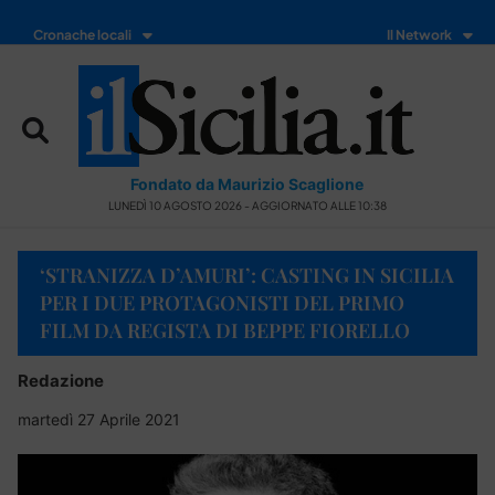
Cronache locali
Il Network
Fondato da Maurizio Scaglione
LUNEDÌ 10 AGOSTO 2026 - AGGIORNATO ALLE 10:38
‘STRANIZZA D’AMURI’: CASTING IN SICILIA
PER I DUE PROTAGONISTI DEL PRIMO
FILM DA REGISTA DI BEPPE FIORELLO
Redazione
martedì 27 Aprile 2021