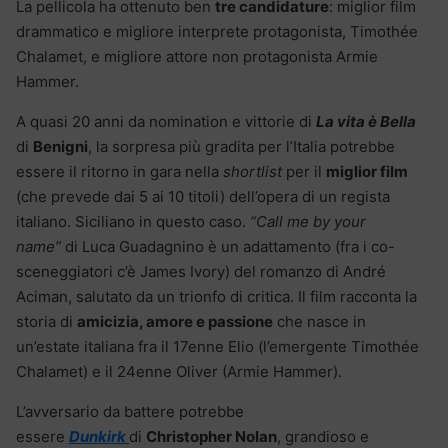
La pellicola ha ottenuto ben
tre candidature
: miglior film
drammatico e migliore interprete protagonista, Timothée
Chalamet, e migliore attore non protagonista Armie
Hammer.
A quasi 20 anni da nomination e vittorie di
La vita è Bella
di
Benigni
, la sorpresa più gradita per l’Italia potrebbe
essere il ritorno in gara nella
shortlist
per il
miglior film
(che prevede dai 5 ai 10 titoli) dell’opera di un regista
italiano. Siciliano in questo caso.
“Call me by your
name”
di Luca Guadagnino è un adattamento (fra i co-
sceneggiatori c’è James Ivory) del romanzo di André
Aciman, salutato da un trionfo di critica. Il film racconta la
storia di
amicizia, amore e passione
che nasce in
un’estate italiana fra il 17enne Elio (l’emergente Timothée
Chalamet) e il 24enne Oliver (Armie Hammer).
L’avversario da battere potrebbe
essere
Dunkirk
di
Christopher Nolan
, grandioso e