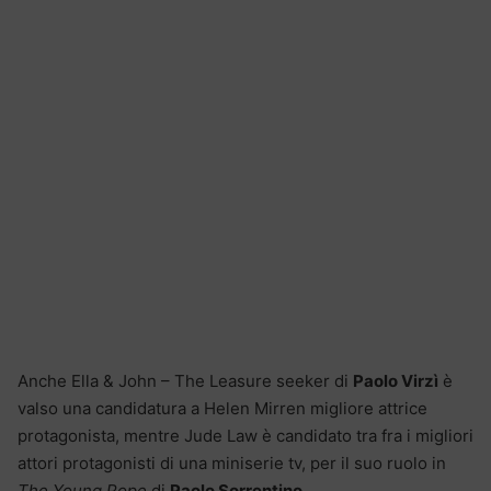
Anche Ella & John – The Leasure seeker di
Paolo Virzì
è
valso una candidatura a Helen Mirren migliore attrice
protagonista, mentre Jude Law è candidato tra fra i migliori
attori protagonisti di una miniserie tv, per il suo ruolo in
The Young Pope
di
Paolo Sorrentino
.