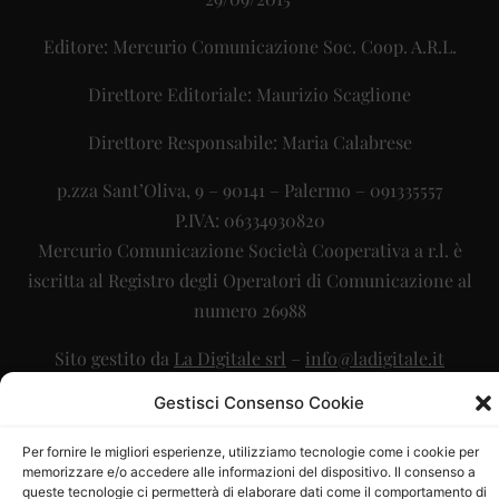
Editore: Mercurio Comunicazione Soc. Coop. A.R.L.
Direttore Editoriale: Maurizio Scaglione
Direttore Responsabile: Maria Calabrese
p.zza Sant’Oliva, 9 – 90141 – Palermo – 091335557
P.IVA: 06334930820
Mercurio Comunicazione Società Cooperativa a r.l. è
iscritta al Registro degli Operatori di Comunicazione al
numero 26988
Sito gestito da
La Digitale srl
–
info@ladigitale.it
Gestisci Consenso Cookie
Per fornire le migliori esperienze, utilizziamo tecnologie come i cookie per
memorizzare e/o accedere alle informazioni del dispositivo. Il consenso a
queste tecnologie ci permetterà di elaborare dati come il comportamento di