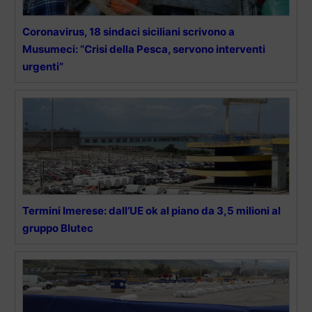
Coronavirus, 18 sindaci siciliani scrivono a
Musumeci: “Crisi della Pesca, servono interventi
urgenti”
Termini Imerese: dall’UE ok al piano da 3,5 milioni al
gruppo Blutec