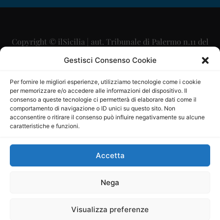
Copyright © ilSicilia | aut. Tribunale di Palermo n.11 del
29/09/2015
Gestisci Consenso Cookie
Editore: Mercurio Comunicazione Soc. Coop. A.R.L.
Per fornire le migliori esperienze, utilizziamo tecnologie come i cookie
per memorizzare e/o accedere alle informazioni del dispositivo. Il
Direttore Editoriale: Maurizio Scaglione
consenso a queste tecnologie ci permetterà di elaborare dati come il
comportamento di navigazione o ID unici su questo sito. Non
Direttore Responsabile: Maria Calabrese
acconsentire o ritirare il consenso può influire negativamente su alcune
caratteristiche e funzioni.
p.zza Sant’Oliva, 9 – 90141 – Palermo – 091335557
P.IVA: 06334930820
Accetta
Mercurio Comunicazione Società Cooperativa a r.l. è
iscritta al Registro degli Operatori di Comunicazione al
Nega
numero 26988
Visualizza preferenze
Sito gestito da
La Digitale srl
–
info@ladigitale.it