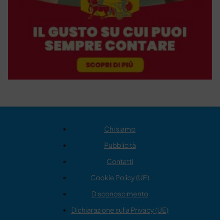
Chi siamo
Pubblicità
Contatti
Cookie Policy (UE)
Disconoscimento
Dichiarazione sulla Privacy (UE)