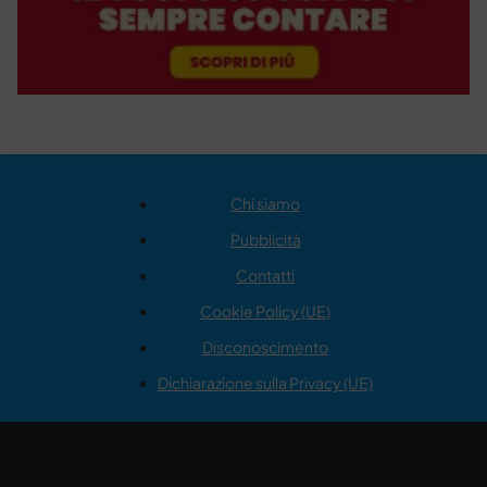
Chi siamo
Pubblicità
Contatti
Cookie Policy (UE)
Disconoscimento
Dichiarazione sulla Privacy (UE)