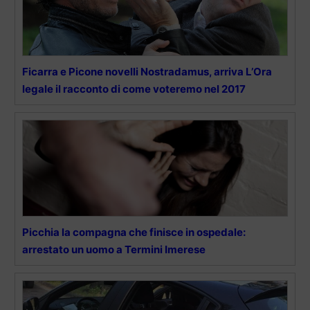
Ficarra e Picone novelli Nostradamus, arriva L’Ora
legale il racconto di come voteremo nel 2017
Picchia la compagna che finisce in ospedale:
arrestato un uomo a Termini Imerese