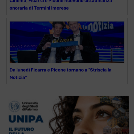
Cinema, Ficarra e Picone ricevono cittadinanza
onoraria di Termini Imerese
Da lunedì Ficarra e Picone tornano a “Striscia la
Notizia”