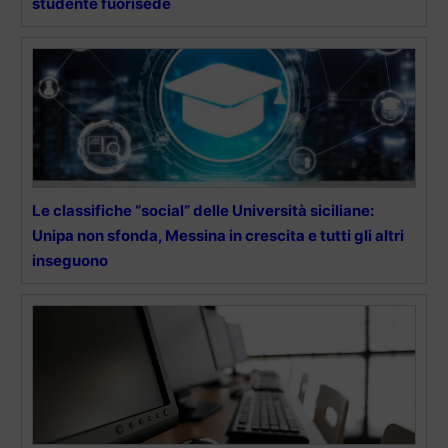
studente fuorisede
Le classifiche “social” delle Università siciliane:
Unipa non sfonda, Messina in crescita e tutti gli altri
inseguono