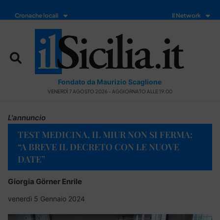
Cronache locali
Il Network
Fondato da Maurizio Scaglione
VENERDÌ 7 AGOSTO 2026 - AGGIORNATO ALLE 19:00
L'annuncio
TEST MEDICINA, IL MIUR NON SI FERMA:
“A BREVE IL DECRETO CON LE NUOVE
DATE”
Giorgia Görner Enrile
venerdì 5 Gennaio 2024