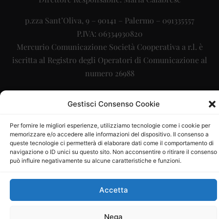
p.zza Sant’Oliva, 9 – 90141 – Palermo – 091335557
P.IVA: 06334930820
Mercurio Comunicazione Società Cooperativa a r.l. è
iscritta al Registro degli Operatori di Comunicazione al
numero 26988
Sito gestito da
La Digitale srl
–
info@ladigitale.it
Gestisci Consenso Cookie
Per fornire le migliori esperienze, utilizziamo tecnologie come i cookie per
memorizzare e/o accedere alle informazioni del dispositivo. Il consenso a
queste tecnologie ci permetterà di elaborare dati come il comportamento di
navigazione o ID unici su questo sito. Non acconsentire o ritirare il consenso
può influire negativamente su alcune caratteristiche e funzioni.
Accetta
Nega