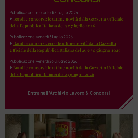
Pubblicazione: mercoledì 8 Luglio 2026
Bandi e concorsi: le ultime novità dalla Gazzetta Ufficiale
della Repubblica Italiana del 3 e 7 luglio 2026
Pubblicazione: venerdì 3 Luglio 2026
Bandi e concorsi: ecco le ultime novità dalla Gazzetta
Ufficiale della Repubblica Italiana del 26 e 30 giugno 2026
Pubblicazione: venerdì 26 Giugno 2026
Bandi e concorsi: le ultime novità dalla Gazzetta Ufficiale
della Repubblica Italiana del 23 giugno 2026
Entra nell'Archivio Lavoro & Concorsi