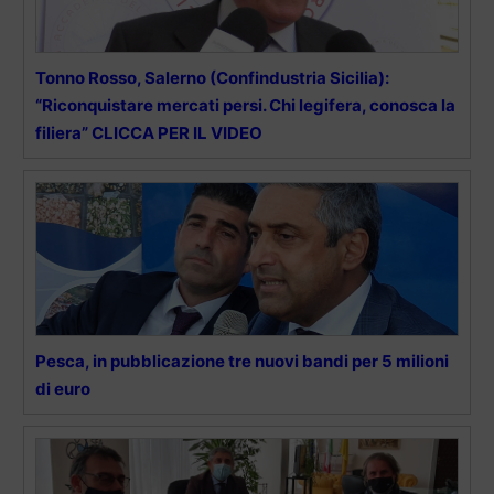
Tonno Rosso, Salerno (Confindustria Sicilia):
“Riconquistare mercati persi. Chi legifera, conosca la
filiera” CLICCA PER IL VIDEO
Pesca, in pubblicazione tre nuovi bandi per 5 milioni
di euro