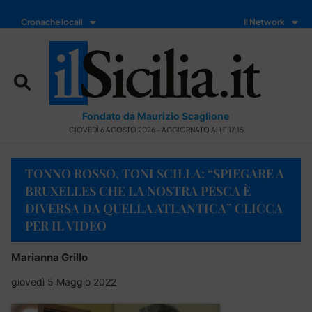
Cronache locali
Il Network
Fondato da Maurizio Scaglione
GIOVEDÌ 6 AGOSTO 2026 - AGGIORNATO ALLE 17:15
TONNO ROSSO, TONI SCILLA: “SPIEGARE A
BRUXELLES CHE LA NOSTRA PESCA È
DIVERSA DA QUELLA ATLANTICA” CLICCA
PER IL VIDEO
Marianna Grillo
giovedì 5 Maggio 2022