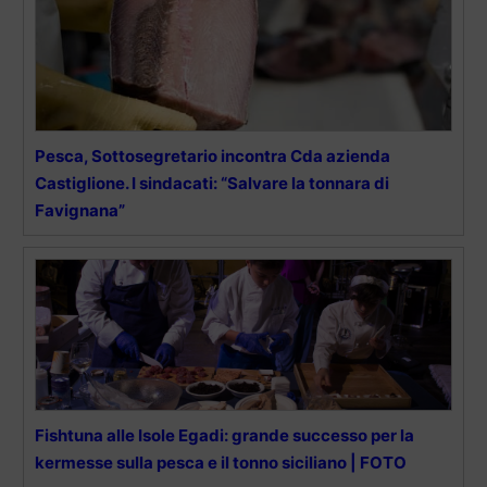
Pesca, Sottosegretario incontra Cda azienda
Castiglione. I sindacati: “Salvare la tonnara di
Favignana”
Fishtuna alle Isole Egadi: grande successo per la
kermesse sulla pesca e il tonno siciliano | FOTO