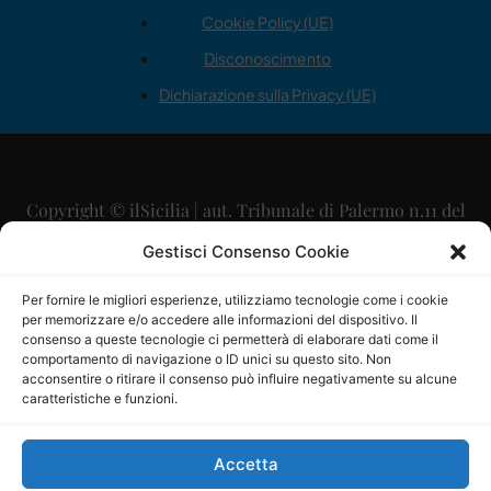
Cookie Policy (UE)
Disconoscimento
Dichiarazione sulla Privacy (UE)
Copyright © ilSicilia | aut. Tribunale di Palermo n.11 del
29/09/2015
Gestisci Consenso Cookie
Editore: Mercurio Comunicazione Soc. Coop. A.R.L.
Per fornire le migliori esperienze, utilizziamo tecnologie come i cookie
per memorizzare e/o accedere alle informazioni del dispositivo. Il
Direttore Editoriale: Maurizio Scaglione
consenso a queste tecnologie ci permetterà di elaborare dati come il
comportamento di navigazione o ID unici su questo sito. Non
Direttore Responsabile: Maria Calabrese
acconsentire o ritirare il consenso può influire negativamente su alcune
caratteristiche e funzioni.
p.zza Sant’Oliva, 9 – 90141 – Palermo – 091335557
P.IVA: 06334930820
Accetta
Mercurio Comunicazione Società Cooperativa a r.l. è