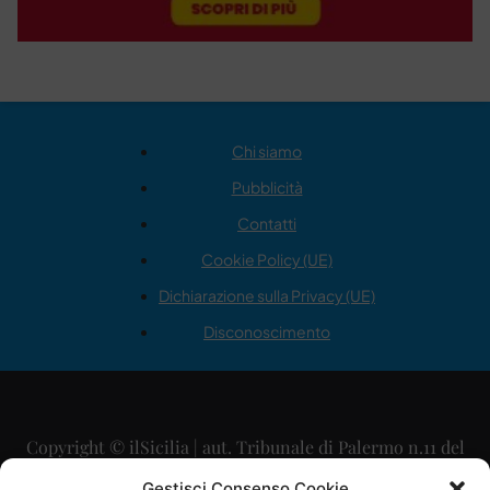
Chi siamo
Pubblicità
Contatti
Cookie Policy (UE)
Dichiarazione sulla Privacy (UE)
Disconoscimento
Copyright © ilSicilia | aut. Tribunale di Palermo n.11 del
29/09/2015
Gestisci Consenso Cookie