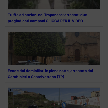
Truffe ad anziani nel Trapanese: arrestati due
pregiudicati campani CLICCA PER IL VIDEO
Evade dai domiciliari in piena notte, arrestato dai
Carabinieri a Castelvetrano (TP)