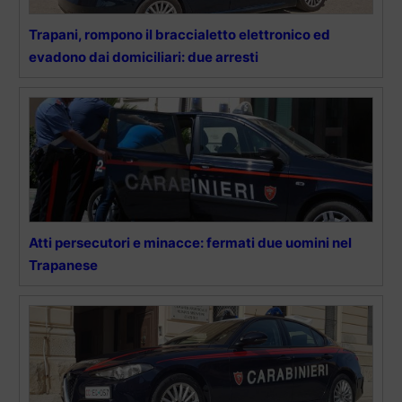
Trapani, rompono il braccialetto elettronico ed
evadono dai domiciliari: due arresti
Atti persecutori e minacce: fermati due uomini nel
Trapanese