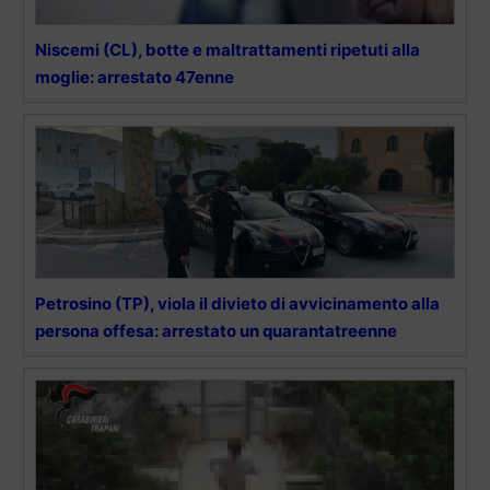
Niscemi (CL), botte e maltrattamenti ripetuti alla
moglie: arrestato 47enne
Petrosino (TP), viola il divieto di avvicinamento alla
persona offesa: arrestato un quarantatreenne