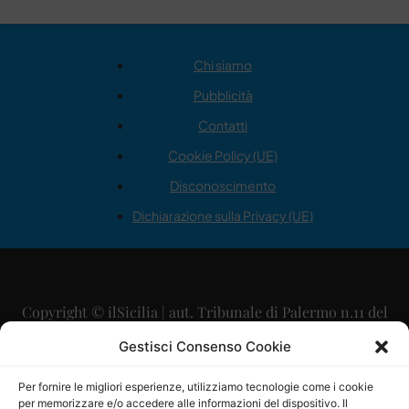
Chi siamo
Pubblicità
Contatti
Cookie Policy (UE)
Disconoscimento
Dichiarazione sulla Privacy (UE)
Copyright © ilSicilia | aut. Tribunale di Palermo n.11 del
29/09/2015
Gestisci Consenso Cookie
Editore: Mercurio Comunicazione Soc. Coop. A.R.L.
Per fornire le migliori esperienze, utilizziamo tecnologie come i cookie
per memorizzare e/o accedere alle informazioni del dispositivo. Il