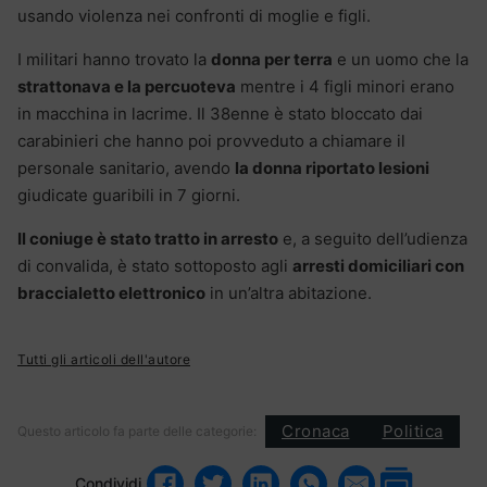
usando violenza nei confronti di moglie e figli.
I militari hanno trovato la
donna per terra
e un uomo che la
strattonava e la percuoteva
mentre i 4 figli minori erano
in macchina in lacrime. Il 38enne è stato bloccato dai
carabinieri che hanno poi provveduto a chiamare il
personale sanitario, avendo
la donna riportato lesioni
giudicate guaribili in 7 giorni.
Il coniuge è stato tratto in arresto
e, a seguito dell’udienza
di convalida, è stato sottoposto agli
arresti domiciliari con
braccialetto elettronico
in un’altra abitazione.
Tutti gli articoli dell'autore
Cronaca
Politica
Questo articolo fa parte delle categorie:
Condividi