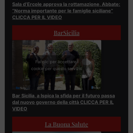
Sala d’Ercole approva la rottamazione, Abbate:
“Norma importante per le famiglie siciliane”
CLICCA PER IL VIDEO
BarSicilia
Fai clic per accettare i
cookie per questo servizio
Bar Sicilia, a Ispica la sfida per il futuro passa
dal nuovo governo della città CLICCA PER IL
VIDEO
La Buona Salute