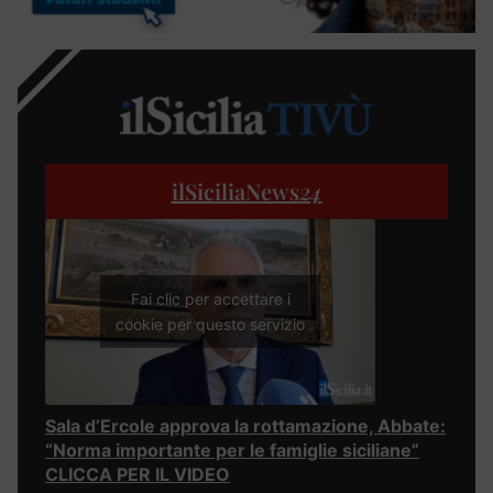
ilSiciliaNews
24
Fai clic per accettare i
cookie per questo servizio
Sala d’Ercole approva la rottamazione, Abbate:
“Norma importante per le famiglie siciliane”
CLICCA PER IL VIDEO