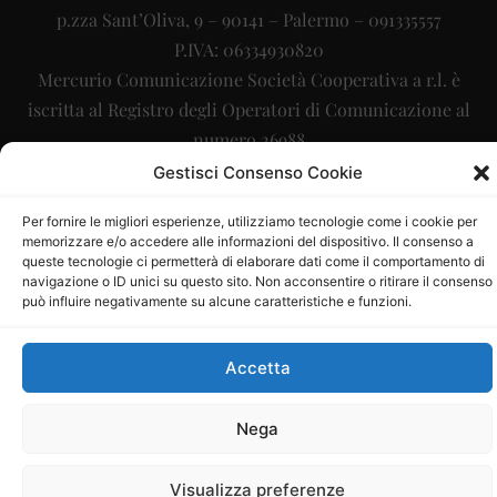
p.zza Sant’Oliva, 9 – 90141 – Palermo – 091335557
P.IVA: 06334930820
Mercurio Comunicazione Società Cooperativa a r.l. è
iscritta al Registro degli Operatori di Comunicazione al
numero 26988
Gestisci Consenso Cookie
Sito gestito da
La Digitale srl
–
info@ladigitale.it
Per fornire le migliori esperienze, utilizziamo tecnologie come i cookie per
memorizzare e/o accedere alle informazioni del dispositivo. Il consenso a
queste tecnologie ci permetterà di elaborare dati come il comportamento di
navigazione o ID unici su questo sito. Non acconsentire o ritirare il consenso
può influire negativamente su alcune caratteristiche e funzioni.
Accetta
Nega
Visualizza preferenze