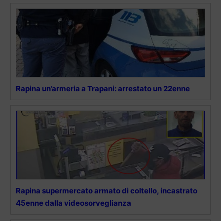
Rapina un’armeria a Trapani: arrestato un 22enne
Rapina supermercato armato di coltello, incastrato
45enne dalla videosorveglianza