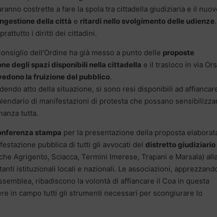
nno costrette a fare la spola tra cittadella giudiziaria e il nuo
ngestione della città
e
ritardi nello svolgimento delle udienze
ttutto i diritti dei cittadini.
Consiglio dell’Ordine ha già messo a punto delle
proposte
ne degli spazi disponibili nella cittadella
e il trasloco in via Ors
vedono la fruizione del pubblico
.
dendo atto della situazione, si sono resi disponibili ad affiancar
calendario di manifestazioni di protesta che possano sensibilizza
inanza tutta.
onferenza stampa
per la presentazione della proposta elaborat
estazione pubblica di tutti gli avvocati del
distretto giudiziario
e Agrigento, Sciacca, Termini Imerese, Trapani e Marsala) all
anti istituzionali locali e nazionali. Le associazioni, apprezzand
l’assemblea, ribadiscono la volontà di affiancare il Coa in questa
ere in campo tutti gli strumenti necessari per scongiurare lo