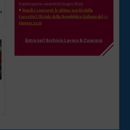
Pubblicazione: venerdì 26 Giugno 2026
Bandi e concorsi: le ultime novità dalla
n
Gazzetta Ufficiale della Repubblica Italiana del 23
giugno 2026
Entra nell'Archivio Lavoro & Concorsi