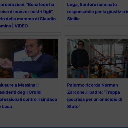
arcerazioni: “Bonafede ha
Lega, Santoro nominato
ciso di nuovo i nostri figli”,
responsabile per la giustizia i
urlo della mamma di Claudio
Sicilia
mino | VIDEO
iusure a Messina: i
Palermo ricorda Norman
esidenti degli Ordini
Zarcone. Il padre: “Troppa
ofessionali contro il sindaco
ipocrisia per un omicidio di
e Luca
Stato”