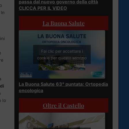
passa dal nuovo governo della città
vo
CLICCA PER IL VIDEO
. In
La Buona Salute
ini
Fai clic per accettare i
e
cookie per questo servizio
re
a
La Buona Salute 63° puntata: Ortopedia
 di
oncologica
a
o lo
Oltre il Castello