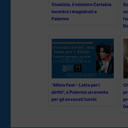
Giustizia, il ministro Cartabia
Sc
incontra i magistrati a
uc
Palermo
l’
Do
“Alloro Fest – Lotta per i
Ch
diritti”, a Palermo un evento
pr
per gli avvocati turchi
pr
D