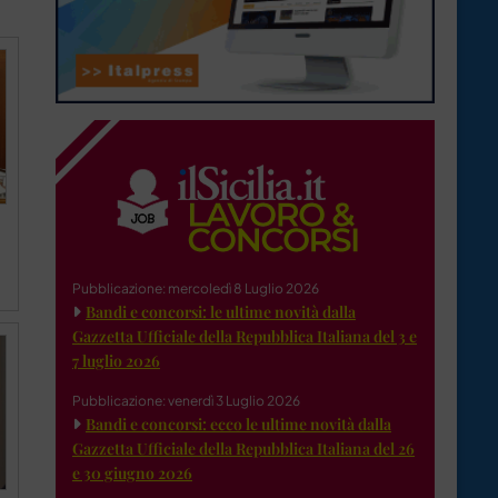
Pubblicazione: mercoledì 8 Luglio 2026
Bandi e concorsi: le ultime novità dalla
Gazzetta Ufficiale della Repubblica Italiana del 3 e
7 luglio 2026
Pubblicazione: venerdì 3 Luglio 2026
Bandi e concorsi: ecco le ultime novità dalla
Gazzetta Ufficiale della Repubblica Italiana del 26
e 30 giugno 2026