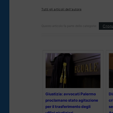
Tutti gli articoli dell'autore
Cron
Questo articolo fa parte delle categorie:
Giustizia: avvocati Palermo
Di
proclamano stato agitazione
cr
per il trasferimento degli
se
uffici giudiziari
A