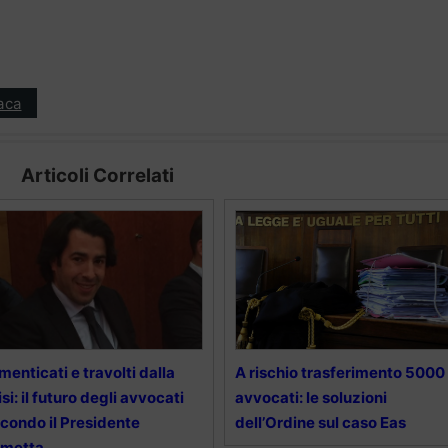
aca
Articoli Correlati
menticati e travolti dalla
A rischio trasferimento 5000
isi: il futuro degli avvocati
avvocati: le soluzioni
condo il Presidente
dell’Ordine sul caso Eas
rmetta