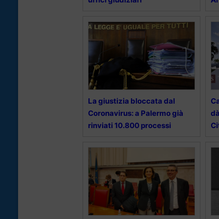
La giustizia bloccata dal
Ca
Coronavirus: a Palermo già
dà
rinviati 10.800 processi
Ci