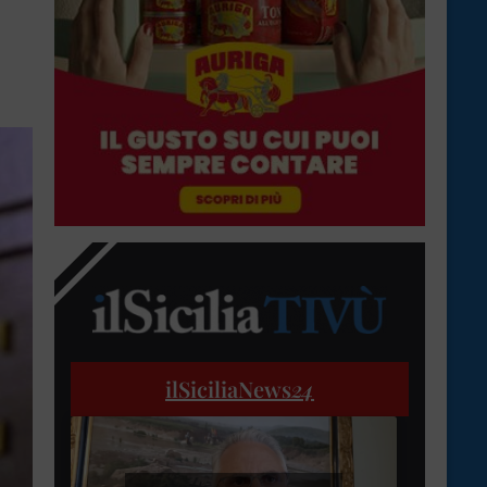
ilSiciliaNews
24