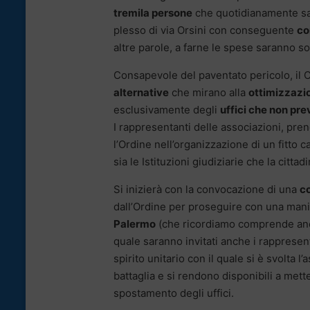
tremila persone
che quotidianamente sara
plesso di via Orsini con conseguente
co
altre parole, a farne le spese saranno sopra
Consapevole del paventato pericolo, il 
alternative
che mirano alla
ottimizzazio
esclusivamente degli
uffici che non pre
I rappresentanti delle associazioni, pren
l’Ordine nell’organizzazione di un fitto 
sia le Istituzioni giudiziarie che la cittad
Si inizierà con la convocazione di una
c
dall’Ordine per proseguire con una manif
Palermo
(che ricordiamo comprende anch
quale saranno invitati anche i rappresent
spirito unitario con il quale si è svolta 
battaglia e si rendono disponibili a mett
spostamento degli uffici.