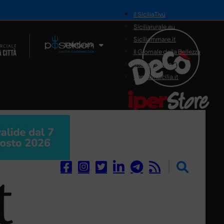
il SiciliaTivù
Siciliarurale.eu
Siciliammare.it
Il Network
Il Giornale della Bellezza
Siciliamedica.it
Sanitainsicilia.it