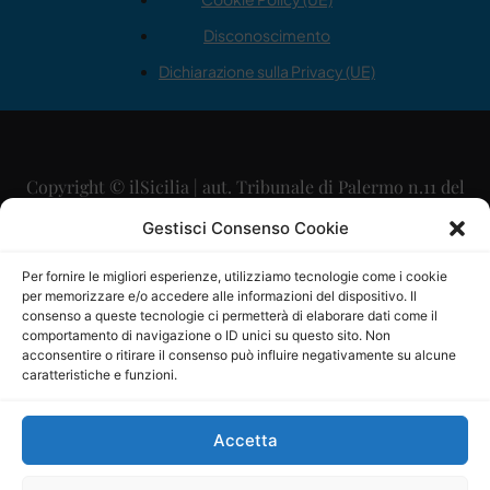
Disconoscimento
Dichiarazione sulla Privacy (UE)
Copyright © ilSicilia | aut. Tribunale di Palermo n.11 del
29/09/2015
Gestisci Consenso Cookie
Editore: Mercurio Comunicazione Soc. Coop. A.R.L.
Per fornire le migliori esperienze, utilizziamo tecnologie come i cookie
per memorizzare e/o accedere alle informazioni del dispositivo. Il
Direttore Editoriale: Maurizio Scaglione
consenso a queste tecnologie ci permetterà di elaborare dati come il
comportamento di navigazione o ID unici su questo sito. Non
Direttore Responsabile: Maria Calabrese
acconsentire o ritirare il consenso può influire negativamente su alcune
caratteristiche e funzioni.
p.zza Sant’Oliva, 9 – 90141 – Palermo – 091335557
P.IVA: 06334930820
Accetta
Mercurio Comunicazione Società Cooperativa a r.l. è