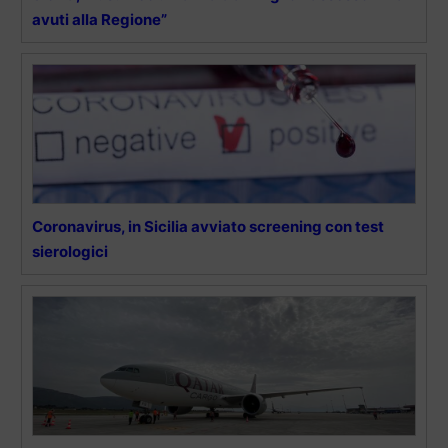
avuti alla Regione”
Coronavirus, in Sicilia avviato screening con test
sierologici