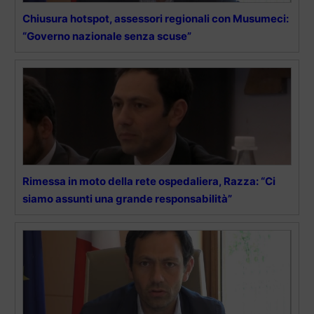
Chiusura hotspot, assessori regionali con Musumeci:
“Governo nazionale senza scuse”
Rimessa in moto della rete ospedaliera, Razza: “Ci
siamo assunti una grande responsabilità”