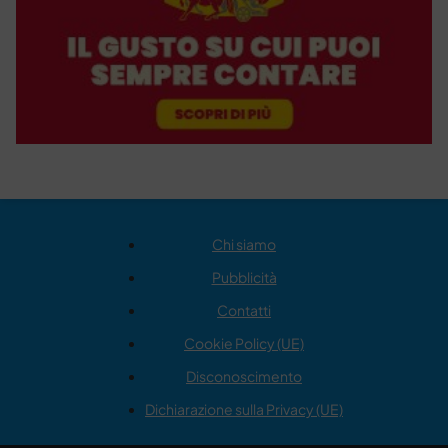
Chi siamo
Pubblicità
Contatti
Cookie Policy (UE)
Disconoscimento
Dichiarazione sulla Privacy (UE)