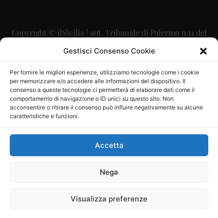
Copyright © ilSicilia | aut. Tribunale di Palermo n.11 del
29/09/2015
Gestisci Consenso Cookie
Editore: Mercurio Comunicazione Soc. Coop. A.R.L.
Per fornire le migliori esperienze, utilizziamo tecnologie come i cookie
per memorizzare e/o accedere alle informazioni del dispositivo. Il
Direttore Editoriale: Maurizio Scaglione
consenso a queste tecnologie ci permetterà di elaborare dati come il
comportamento di navigazione o ID unici su questo sito. Non
Direttore Responsabile: Maria Calabrese
acconsentire o ritirare il consenso può influire negativamente su alcune
caratteristiche e funzioni.
p.zza Sant’Oliva, 9 – 90141 – Palermo – 091335557
P.IVA: 06334930820
Accetta
Mercurio Comunicazione Società Cooperativa a r.l. è
iscritta al Registro degli Operatori di Comunicazione al
Nega
numero 26988
Visualizza preferenze
Sito gestito da
La Digitale srl
–
info@ladigitale.it