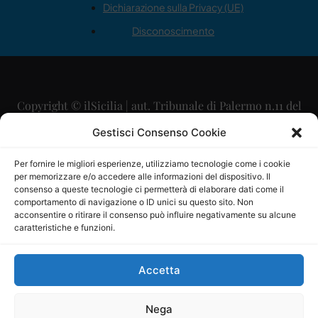
Dichiarazione sulla Privacy (UE)
Disconoscimento
Copyright © ilSicilia | aut. Tribunale di Palermo n.11 del
29/09/2015
Gestisci Consenso Cookie
Editore: Mercurio Comunicazione Soc. Coop. A.R.L.
Per fornire le migliori esperienze, utilizziamo tecnologie come i cookie
per memorizzare e/o accedere alle informazioni del dispositivo. Il
Direttore Editoriale: Maurizio Scaglione
consenso a queste tecnologie ci permetterà di elaborare dati come il
comportamento di navigazione o ID unici su questo sito. Non
Direttore Responsabile: Maria Calabrese
acconsentire o ritirare il consenso può influire negativamente su alcune
caratteristiche e funzioni.
p.zza Sant’Oliva, 9 – 90141 – Palermo – 091335557
P.IVA: 06334930820
Accetta
Mercurio Comunicazione Società Cooperativa a r.l. è
iscritta al Registro degli Operatori di Comunicazione al
Nega