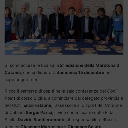
Si sono accese le luci sulla
2ª edizione della Maratona di
Catania
, che si disputerà
domenica 15 dicembre
nel
capoluogo etneo.
Ricco il parterre di ospiti nella sala conferenze del
Coni
Point
di corso Sicilia, a cominciare dal delegato provinciale
del CONI
Enzo Falzone
, l’assessore allo sport del Comune
di Catania
Sergio Parisi
, il vice commissario della Fidal
Sicilia
Davide Bandieramonte
, il responsabile dell’area
tecnica
Giuseppe Marcellino
e
Giuseppe Sciuto
,