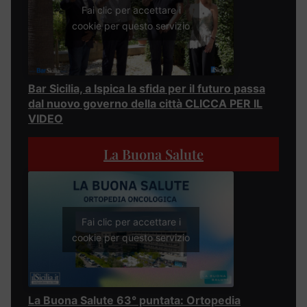
Fai clic per accettare i
cookie per questo servizio
Bar Sicilia, a Ispica la sfida per il futuro passa
dal nuovo governo della città CLICCA PER IL
VIDEO
La Buona Salute
Fai clic per accettare i
cookie per questo servizio
La Buona Salute 63° puntata: Ortopedia