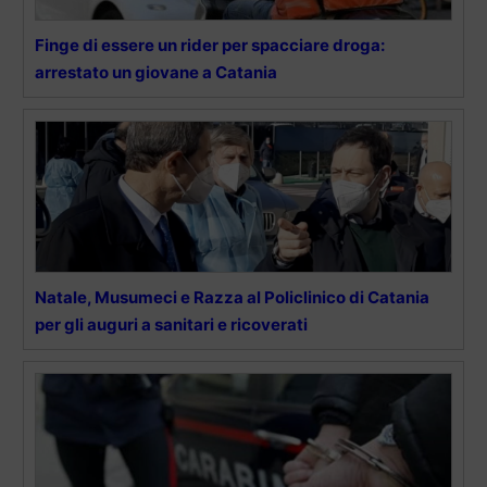
Finge di essere un rider per spacciare droga:
arrestato un giovane a Catania
Natale, Musumeci e Razza al Policlinico di Catania
per gli auguri a sanitari e ricoverati