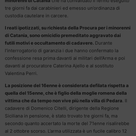
minorenni di Catania
che ha convalidato il fermo eseguito
tre giorni fa dai carabinieri ed emesso un’ordinanza di
custodia cautelare in carcere.
I reati ipotizzati, su richiesta della Procura per i minorenni
di Catania, sono omicidio premeditato aggravato dai
futili motivi e occultamento di cadavere.
Durante
l’interrogatorio di garanzia i due hanno confermato la
confessione resa prima davanti ai militari dell’Arma e poi
davanti al procuratore Caterina Ajello e al sostituto
Valentina Perri.
La posizione del 16enne è considerata defilata rispetta a
quella del 15enne, che è figlio della moglie romena della
vittima che da tempo non vive più nella villa di Pedara
. Il
cadavere di Domenico Citelli, dirigente della Regione
Siciliana in pensione, è stato trovato tre giorni fa, ma
secondo quanto accertato la morte del 71enne risalirebbe
al 2 ottobre scorso. L’arma utilizzata è un fucile calibro 12