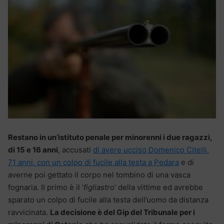
Restano in un’istituto penale per minorenni i due ragazzi,
di 15 e 16 anni
, accusati
di avere ucciso Domenico Citelli,
71 anni, con un colpo di fucile alla testa a Pedara
e di
averne poi gettato il corpo nel tombino di una vasca
fognaria. Il primo è il ‘
figliastro
‘ della vittime ed avrebbe
sparato un colpo di fucile alla testa dell’uomo da distanza
ravvicinata.
La decisione è del Gip del Tribunale per i