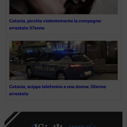
Catania, picchia violentemente la compagna:
arrestato 37enne
Catania, scippa telefonino a una donna: 26enne
arrestato