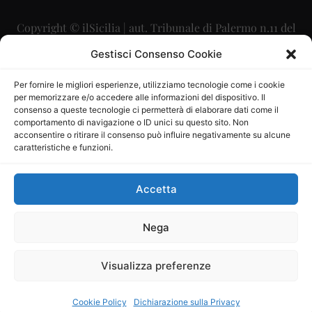
Copyright © ilSicilia | aut. Tribunale di Palermo n.11 del
29/09/2015
Gestisci Consenso Cookie
Editore: Mercurio Comunicazione Soc. Coop. A.R.L.
Per fornire le migliori esperienze, utilizziamo tecnologie come i cookie
per memorizzare e/o accedere alle informazioni del dispositivo. Il
Direttore Editoriale: Maurizio Scaglione
consenso a queste tecnologie ci permetterà di elaborare dati come il
comportamento di navigazione o ID unici su questo sito. Non
Direttore Responsabile: Maria Calabrese
acconsentire o ritirare il consenso può influire negativamente su alcune
caratteristiche e funzioni.
p.zza Sant’Oliva, 9 – 90141 – Palermo – 091335557
P.IVA: 06334930820
Accetta
Mercurio Comunicazione Società Cooperativa a r.l. è
iscritta al Registro degli Operatori di Comunicazione al
Nega
numero 26988
Visualizza preferenze
Sito gestito da
La Digitale srl
–
info@ladigitale.it
Cookie Policy
Dichiarazione sulla Privacy