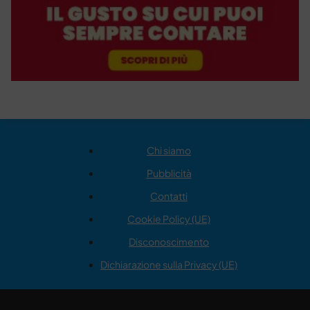
Chi siamo
Pubblicità
Contatti
Cookie Policy (UE)
Disconoscimento
Dichiarazione sulla Privacy (UE)