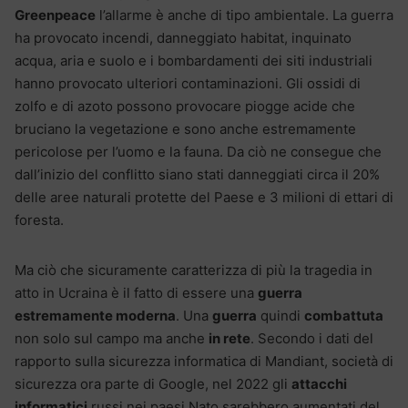
Greenpeace
l’allarme è anche di tipo ambientale. La guerra
ha provocato incendi, danneggiato habitat, inquinato
acqua, aria e suolo e i bombardamenti dei siti industriali
hanno provocato ulteriori contaminazioni. Gli ossidi di
zolfo e di azoto possono provocare piogge acide che
bruciano la vegetazione e sono anche estremamente
pericolose per l’uomo e la fauna. Da ciò ne consegue che
dall’inizio del conflitto siano stati danneggiati circa il 20%
delle aree naturali protette del Paese e 3 milioni di ettari di
foresta.
Ma ciò che sicuramente caratterizza di più la tragedia in
atto in Ucraina è il fatto di essere una
guerra
estremamente moderna
. Una
guerra
quindi
combattuta
non solo sul campo ma anche
in rete
. Secondo i dati del
rapporto sulla sicurezza informatica di Mandiant, società di
sicurezza ora parte di Google, nel 2022 gli
attacchi
informatici
russi nei paesi Nato sarebbero aumentati del