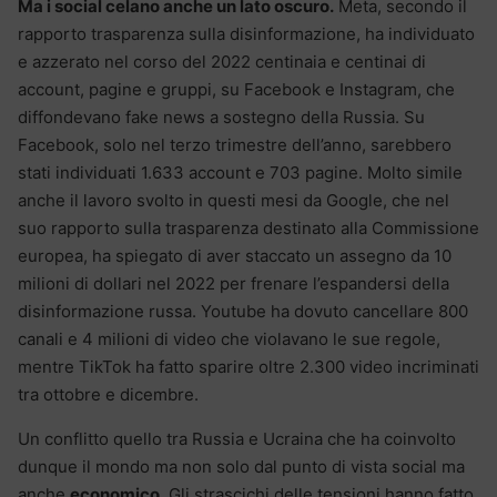
Ma i social celano anche un lato oscuro.
Meta, secondo il
rapporto trasparenza sulla disinformazione, ha individuato
e azzerato nel corso del 2022 centinaia e centinai di
account, pagine e gruppi, su Facebook e Instagram, che
diffondevano fake news a sostegno della Russia. Su
Facebook, solo nel terzo trimestre dell’anno, sarebbero
stati individuati 1.633 account e 703 pagine. Molto simile
anche il lavoro svolto in questi mesi da Google, che nel
suo rapporto sulla trasparenza destinato alla Commissione
europea, ha spiegato di aver staccato un assegno da 10
milioni di dollari nel 2022 per frenare l’espandersi della
disinformazione russa. Youtube ha dovuto cancellare 800
canali e 4 milioni di video che violavano le sue regole,
mentre TikTok ha fatto sparire oltre 2.300 video incriminati
tra ottobre e dicembre.
Un conflitto quello tra Russia e Ucraina che ha coinvolto
dunque il mondo ma non solo dal punto di vista social ma
anche
economico
. Gli strascichi delle tensioni hanno fatto