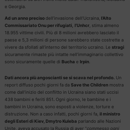
e Georgia.
Ad un anno preciso
dell’invasione dell’Ucraina,
l’Alto
Commissariato Onu per rifugiati,
l’Unhcr
, stima almeno
18.955 vittime civili. Più di 8 milioni avrebbero lasciato il
paese e 5,3 milioni di persone sarebbero state costrette a
vivere da sfollati all’interno del territorio ucraino. Le
stragi
sicuramente rimaste più intatte nell’immaginario collettivo
sono sicuramente quelle di
Bucha
e
Irpin
.
Dati ancora più angoscianti se si scava nel profondo.
Un
report diffuso pochi giorni fa da
Save the Children
mostra
come dall’inizio del conflitto in Ucraina siano stati uccisi
438 bambini e feriti 851
.
Ogni giorno, le bambine e i
bambini in Ucraina, sono esposti a violenze, torture e
distruzione. Non a caso infatti, pochi giorni fa,
il ministro
degli Esteri di Kiev, Dmytro Kuleba
parlando alle Nazioni
Unite, aveva accusato la Russia di aver “
commesso ogni