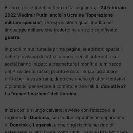
Erano circa le 4 del mattino in Italia quando, il
24 febbraio
2022
Vladimir Putin lanciò in Ucraina “l’operazione
militare speciale”
. Un’espressione quasi inedita nel
linguaggio militare che tradotto ha un solo significato:
guerra
.
In pochi minuti tutte le prime pagine, le edizioni speciali
delle televisioni di tutto il mondo, dei siti internet e sui
social hanno iniziato a trasmettere i moniti e le minacce
del Presidente russo, pronto e determinato ad andare
dritto per la sua strada, dopo che anche gli ultimi tentativi
diplomatici per evitare il conflitto erano falliti.
L’obiettivo?
La “denazificazione” dell’Ucraina.
Inizia così un lungo calvario, avviato con l’attacco alla
regione del
Donbass
, con le due repubbliche separatiste
di
Donetsk
e
Lugansk
, e che oggi rischia persino di
estendersi su altri fronti molto caldi: Transnistria, Moldavia