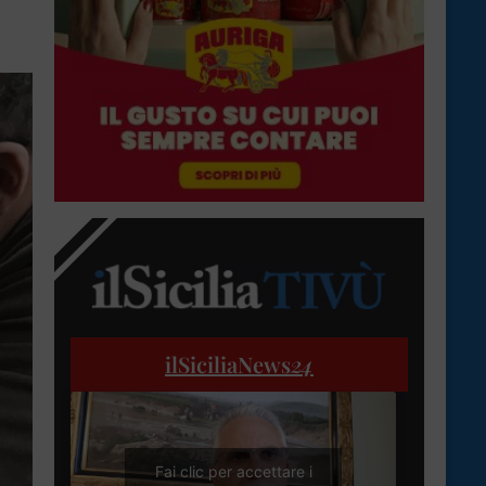
ilSiciliaNews
24
Fai clic per accettare i