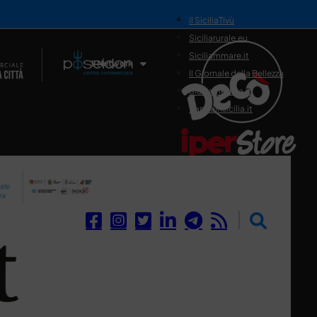
il SiciliaTivù
Siciliarurale.eu
Siciliammare.it
Il Network
Il Giornale della Bellezza
Siciliamedica.it
Sanitainsicilia.it