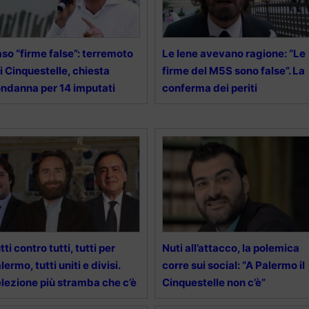
so “firme false”: terremoto
Le Iene avevano ragione: “Le
i Cinquestelle, chiesta
firme del M5S sono false”. La
ndanna per 14 imputati
conferma dei periti
tti contro tutti, tutti per
Nuti all’attacco, la polemica
lermo, tutti uniti e divisi.
corre sui social: “A Palermo il
elezione più stramba che c’è
Cinquestelle non c’è”