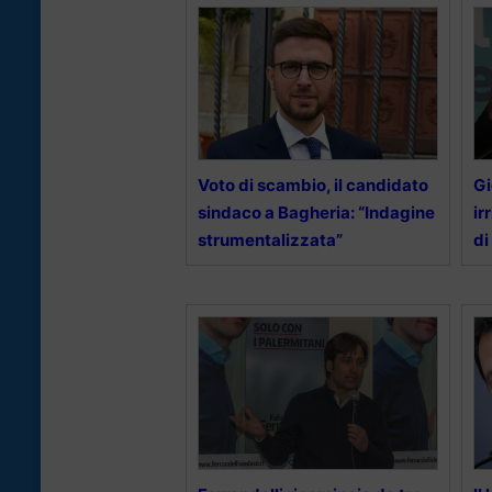
Voto di scambio, il candidato
Gi
sindaco a Bagheria: “Indagine
ir
strumentalizzata”
di