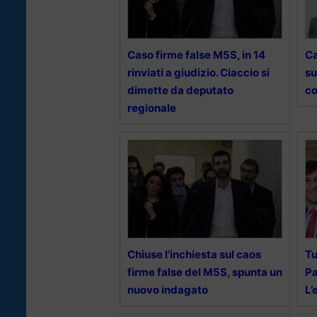
Caso firme false M5S, in 14
Ca
rinviati a giudizio. Ciaccio si
su
dimette da deputato
co
regionale
Chiuse l’inchiesta sul caos
Tu
firme false del M5S, spunta un
Pa
nuovo indagato
L’