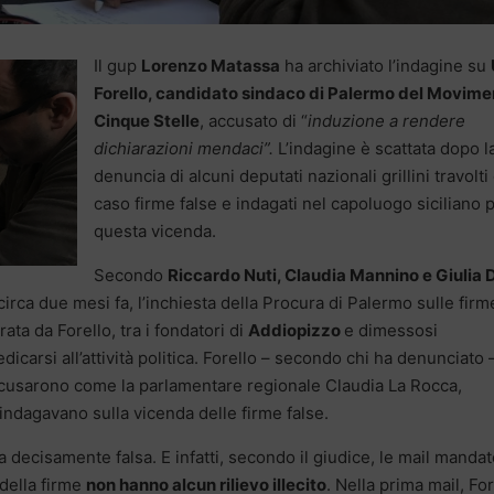
Il gup
Lorenzo Matassa
ha archiviato l’indagine su
Forello, candidato sindaco di Palermo del Movime
Cinque Stelle
, accusato di “
induzione a rendere
dichiarazioni mendaci”.
L’indagine è scattata dopo l
denuncia di alcuni deputati nazionali grillini travolti
caso firme false e indagati nel capoluogo siciliano 
questa vicenda.
Secondo
Riccardo Nuti, Claudia Mannino e Giulia D
ca due mesi fa, l’inchiesta della Procura di Palermo sulle firm
ata da Forello, tra i fondatori di
Addiopizzo
e dimessosi
icarsi all’attività politica. Forello – secondo chi ha denunciato 
cusarono come la parlamentare regionale Claudia La Rocca,
ndagavano sulla vicenda delle firme false.
 decisamente falsa. E infatti, secondo il giudice, le mail manda
 della firme
non hanno alcun rilievo illecito
. Nella prima mail, For