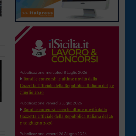
Pubblicazione: mercoledì 8 Luglio 2026
Bandi e concorsi: le ultime novità dalla
Gazzetta Ufficiale della Repubblica Italiana del 3 e
7 luglio 2026
Pubblicazione: venerdì 3 Luglio 2026
Bandi e concorsi: ecco le ultime novità dalla
Gazzetta Ufficiale della Repubblica Italiana del 26
e 30 giugno 2026
Pubblicazione: venerdì 26 Giugno 2026