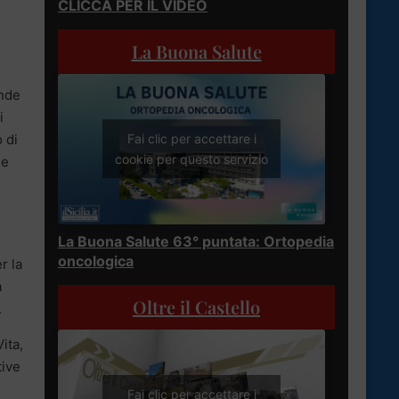
CLICCA PER IL VIDEO
La Buona Salute
ande
i
 di
Fai clic per accettare i
cookie per questo servizio
ue
La Buona Salute 63° puntata: Ortopedia
oncologica
r la
a
Oltre il Castello
.
ita,
tive
Fai clic per accettare i