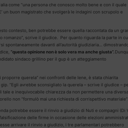
ralia come “una persona che conosco molto bene e con il quale
. E’ un buon magistrato che svolgerà le indagini con scrupolo e
questo contesto, ben potrebbe essere quella raccontata da un gr
 suo romanzo”, scrive il giudice. Per quanto riguarda la parte in cu
si spontaneamente davanti all’autorità giudiziaria… dimostrando
udice,
“questa opinione non è solo vera ma anche giusta”.
Dunq
ndidato sindaco grillino per il gup è un atteggiamento
di proporre querela” nei confronti delle Iene, è stata chiarita
 gip. “Egli avrebbe sconsigliato la querela – scrive il giudice – pe
di tale e inequivocabile chiarezza da non permettere una divers
orello non “formulò mai una richiesta di corrispettivo materiale”
nda potrebbe essere il rinvio a giudizio di Nuti e compagni (Di V
alsificazione delle firme in occasione delle elezioni amministra
esse arrivare il rinvio a giudizio, i tre parlamentari potrebbero