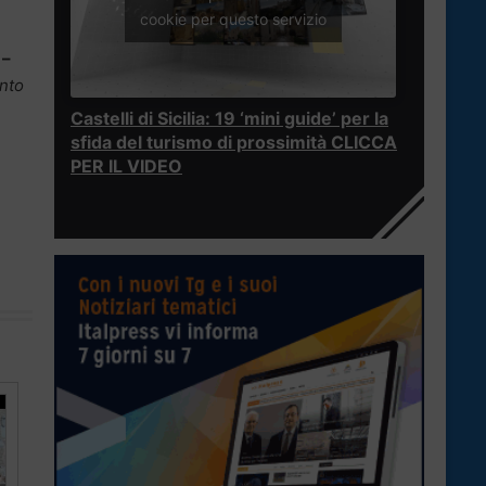
cookie per questo servizio
 –
unto
Castelli di Sicilia: 19 ‘mini guide’ per la
sfida del turismo di prossimità CLICCA
PER IL VIDEO