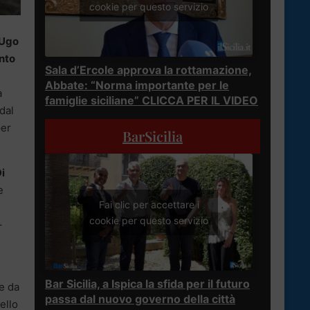
cookie per questo servizio
Ugo
nto
Sala d’Ercole approva la rottamazione,
Abbate: “Norma importante per le
a
famiglie siciliane” CLICCA PER IL VIDEO
 dal
per
BarSicilia
i
e
Fai clic per accettare i
cookie per questo servizio
–
Bar Sicilia, a Ispica la sfida per il futuro
te da
passa dal nuovo governo della città
ello