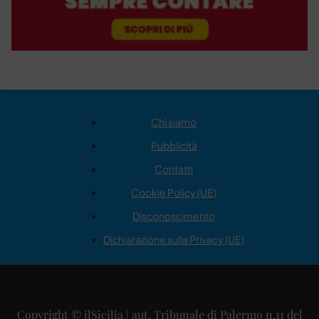
Chi siamo
Pubblicità
Contatti
Cookie Policy (UE)
Disconoscimento
Dichiarazione sulla Privacy (UE)
Copyright © ilSicilia | aut. Tribunale di Palermo n.11 del