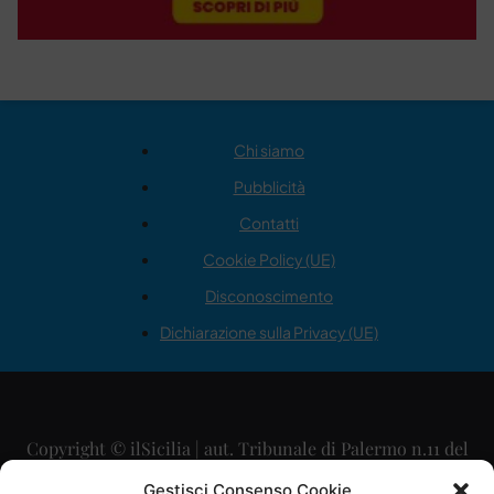
Chi siamo
Pubblicità
Contatti
Cookie Policy (UE)
Disconoscimento
Dichiarazione sulla Privacy (UE)
Copyright © ilSicilia | aut. Tribunale di Palermo n.11 del
29/09/2015
Gestisci Consenso Cookie