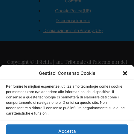
Contatti
Cookie Policy (UE)
Disconoscimento
Dichiarazione sulla Privacy (UE)
Copyright © ilSicilia | aut. Tribunale di Palermo n.11 del
29/09/2015
Gestisci Consenso Cookie
Editore: Mercurio Comunicazione Soc. Coop. A.R.L.
Per fornire le migliori esperienze, utilizziamo tecnologie come i cookie
per memorizzare e/o accedere alle informazioni del dispositivo. Il
Direttore Editoriale: Maurizio Scaglione
consenso a queste tecnologie ci permetterà di elaborare dati come il
comportamento di navigazione o ID unici su questo sito. Non
Direttore Responsabile: Maria Calabrese
acconsentire o ritirare il consenso può influire negativamente su alcune
caratteristiche e funzioni.
p.zza Sant’Oliva, 9 – 90141 – Palermo – 091335557
P.IVA: 06334930820
Accetta