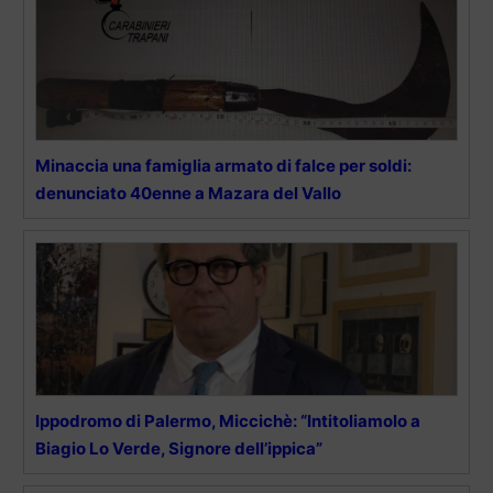
Minaccia una famiglia armato di falce per soldi:
denunciato 40enne a Mazara del Vallo
Ippodromo di Palermo, Miccichè: “Intitoliamolo a
Biagio Lo Verde, Signore dell’ippica”