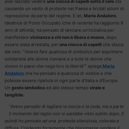
aver lasciato vedere
una ciocca di capelli sotto il velo
sta
causando un vento di proteste nel Paese e brutali azioni di
repressione da parte del regime. E lei,
Maria Andaloro
,
ideatrice di Posto Occupato (che di recente ha raggiunto 9
anni di attività), ha pensato di lanciare un’iniziativa per
manifestare
vicinanza a chi non è libera e muore
, dopo
essere stata arrestata, per
una ciocca di capelli
che sbuca
dal velo. “
Volevo fare qualcosa di simbolico per esprimere
solidarietà alle donne iraniane e a tutte le donne che
vivono in paesi che nega loro la libertà
”” spiega
Maria
Andaloro
che ha pensato a qualcosa di visibile e che
potesse essere ripetuta in ogni parte d’Italia e d’Europa.
Un
gesto simbolico
ed allo stesso tempo
virale e
tangibile
.
“
Avevo pensato di tagliare la ciocca o la coda, ma a parte
il momento del taglio non si sarebbe visto subito dopo. E
quindi ho pensato ad una protesta silenziosa, colorata e
diffusa. Credendo fortemente che bisognasse rendere il