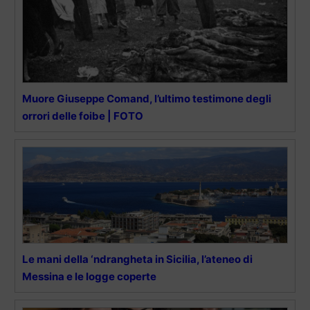
Muore Giuseppe Comand, l’ultimo testimone degli
orrori delle foibe | FOTO
Le mani della ‘ndrangheta in Sicilia, l’ateneo di
Messina e le logge coperte