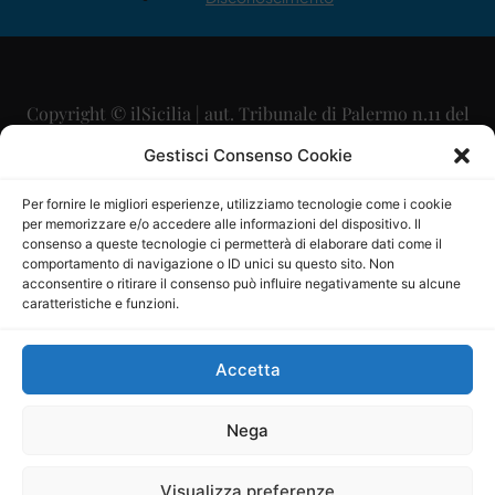
Copyright © ilSicilia | aut. Tribunale di Palermo n.11 del
29/09/2015
Gestisci Consenso Cookie
Editore: Mercurio Comunicazione Soc. Coop. A.R.L.
Per fornire le migliori esperienze, utilizziamo tecnologie come i cookie
per memorizzare e/o accedere alle informazioni del dispositivo. Il
Direttore Editoriale: Maurizio Scaglione
consenso a queste tecnologie ci permetterà di elaborare dati come il
comportamento di navigazione o ID unici su questo sito. Non
Direttore Responsabile: Maria Calabrese
acconsentire o ritirare il consenso può influire negativamente su alcune
caratteristiche e funzioni.
p.zza Sant’Oliva, 9 – 90141 – Palermo – 091335557
P.IVA: 06334930820
Accetta
Mercurio Comunicazione Società Cooperativa a r.l. è
iscritta al Registro degli Operatori di Comunicazione al
Nega
numero 26988
Visualizza preferenze