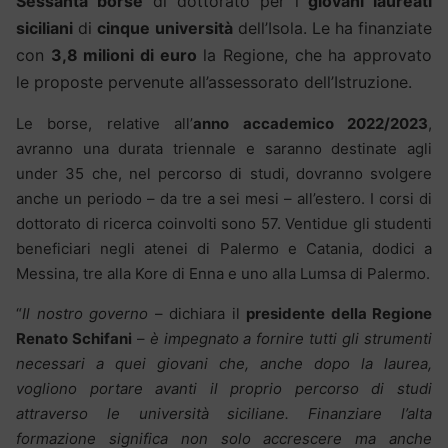
Sessanta borse
di dottorato per i
giovani laureati
siciliani
di
cinque
università
dell’Isola. Le ha finanziate
con
3,8 milioni di euro
la Regione, che ha approvato
le proposte pervenute all’assessorato dell’Istruzione.
Le borse, relative all’
anno accademico 2022/2023
,
avranno una durata triennale e saranno destinate agli
under 35 che, nel percorso di studi, dovranno svolgere
anche un periodo – da tre a sei mesi – all’estero. I corsi di
dottorato di ricerca coinvolti sono 57. Ventidue gli studenti
beneficiari negli atenei di Palermo e Catania, dodici a
Messina, tre alla Kore di Enna e uno alla Lumsa di Palermo.
“
Il nostro governo
– dichiara il
presidente della Regione
Renato Schifani
–
è impegnato a fornire tutti gli strumenti
necessari a quei giovani che, anche dopo la laurea,
vogliono portare avanti il proprio percorso di studi
attraverso le università siciliane. Finanziare l’alta
formazione significa non solo accrescere ma anche