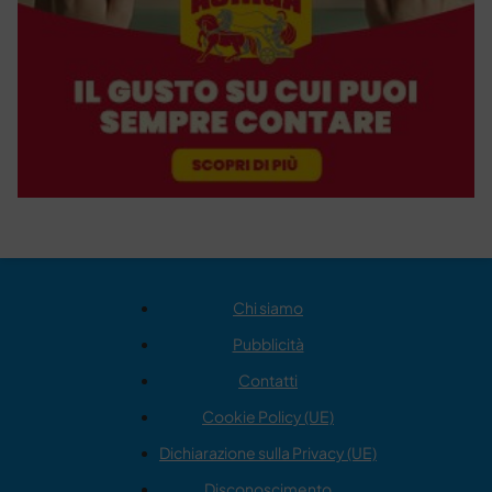
Chi siamo
Pubblicità
Contatti
Cookie Policy (UE)
Dichiarazione sulla Privacy (UE)
Disconoscimento