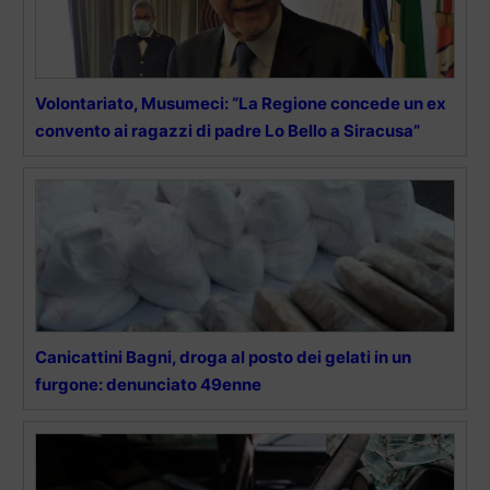
Volontariato, Musumeci: “La Regione concede un ex
convento ai ragazzi di padre Lo Bello a Siracusa”
Canicattini Bagni, droga al posto dei gelati in un
furgone: denunciato 49enne