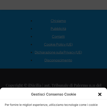
Chi siamo
Pubblicità
Contatti
Cookie Policy (UE)
Dichiarazione sulla Privacy (UE)
Disconoscimento
Copyright © ilSicilia | aut. Tribunale di Palermo n.11 del
29/09/2015
Gestisci Consenso Cookie
Editore: Mercurio Comunicazione Soc. Coop. A.R.L.
Per fornire le migliori esperienze, utilizziamo tecnologie come i cookie