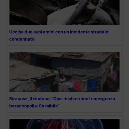
Uccise due suoi amici con un incidente stradale:
condannato
Siracusa, il sindaco: “Così risolveremo l’emergenza
baraccopoli a Cassibile”