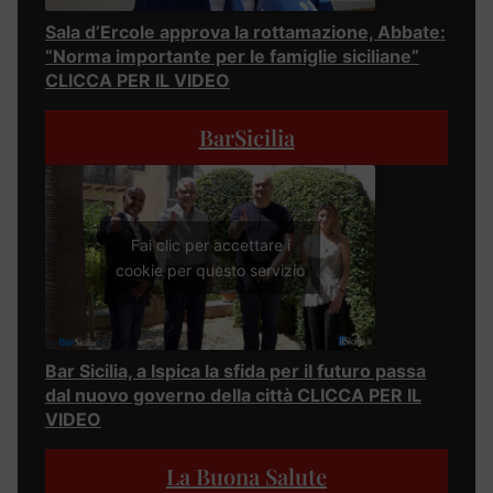
Sala d’Ercole approva la rottamazione, Abbate:
“Norma importante per le famiglie siciliane”
CLICCA PER IL VIDEO
BarSicilia
Fai clic per accettare i
cookie per questo servizio
Bar Sicilia, a Ispica la sfida per il futuro passa
dal nuovo governo della città CLICCA PER IL
VIDEO
La Buona Salute