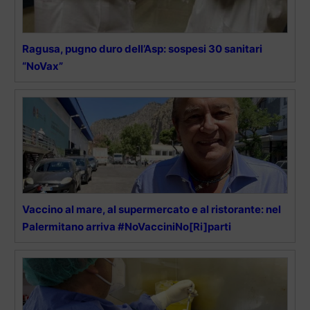
Ragusa, pugno duro dell’Asp: sospesi 30 sanitari
“NoVax”
Vaccino al mare, al supermercato e al ristorante: nel
Palermitano arriva #NoVacciniNo[Ri]parti