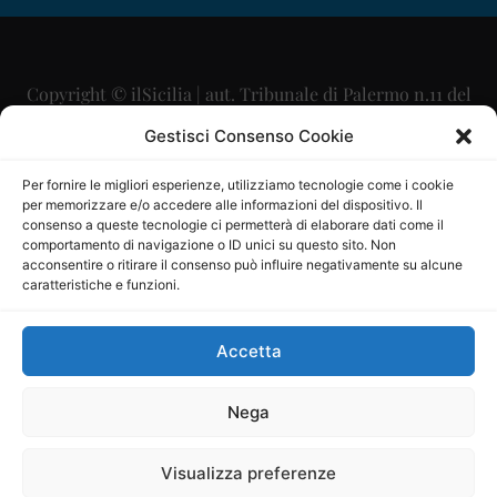
Copyright © ilSicilia | aut. Tribunale di Palermo n.11 del
29/09/2015
Gestisci Consenso Cookie
Editore: Mercurio Comunicazione Soc. Coop. A.R.L.
Per fornire le migliori esperienze, utilizziamo tecnologie come i cookie
per memorizzare e/o accedere alle informazioni del dispositivo. Il
Direttore Editoriale: Maurizio Scaglione
consenso a queste tecnologie ci permetterà di elaborare dati come il
comportamento di navigazione o ID unici su questo sito. Non
Direttore Responsabile: Maria Calabrese
acconsentire o ritirare il consenso può influire negativamente su alcune
caratteristiche e funzioni.
p.zza Sant’Oliva, 9 – 90141 – Palermo – 091335557
P.IVA: 06334930820
Accetta
Mercurio Comunicazione Società Cooperativa a r.l. è
iscritta al Registro degli Operatori di Comunicazione al
Nega
numero 26988
Visualizza preferenze
Sito gestito da
La Digitale srl
–
info@ladigitale.it