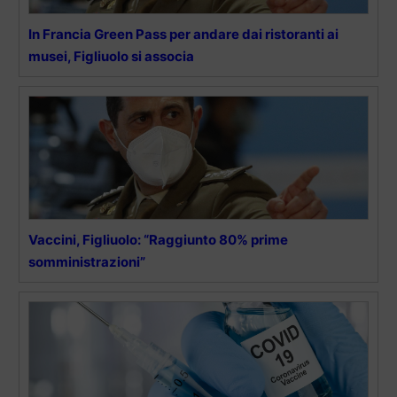
In Francia Green Pass per andare dai ristoranti ai
musei, Figliuolo si associa
Vaccini, Figliuolo: “Raggiunto 80% prime
somministrazioni”