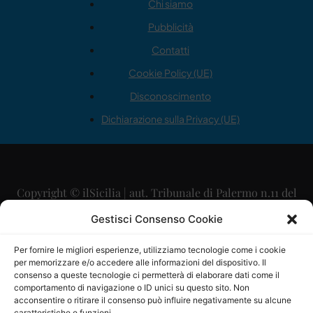
Chi siamo
Pubblicità
Contatti
Cookie Policy (UE)
Disconoscimento
Dichiarazione sulla Privacy (UE)
Copyright © ilSicilia | aut. Tribunale di Palermo n.11 del
29/09/2015
Gestisci Consenso Cookie
Editore: Mercurio Comunicazione Soc. Coop. A.R.L.
Per fornire le migliori esperienze, utilizziamo tecnologie come i cookie
per memorizzare e/o accedere alle informazioni del dispositivo. Il
Direttore Editoriale: Maurizio Scaglione
consenso a queste tecnologie ci permetterà di elaborare dati come il
comportamento di navigazione o ID unici su questo sito. Non
Direttore Responsabile: Maria Calabrese
acconsentire o ritirare il consenso può influire negativamente su alcune
caratteristiche e funzioni.