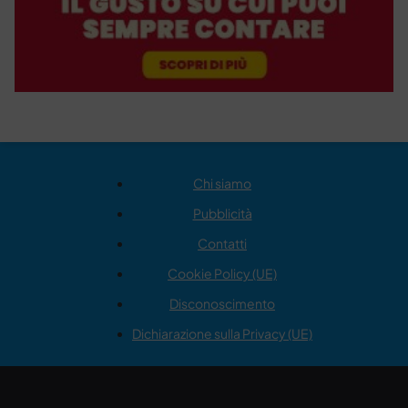
Chi siamo
Pubblicità
Contatti
Cookie Policy (UE)
Disconoscimento
Dichiarazione sulla Privacy (UE)