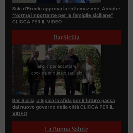
Sala d’Ercole approva la rottamazione, Abbate:
“Norma importante per le famiglie siciliane”
CLICCA PER IL VIDEO
BarSicilia
Fai clic per accettare i
cookie per questo servizio
Bar Sicilia, a Ispica la sfida per il futuro passa
dal nuovo governo della città CLICCA PER IL
VIDEO
La Buona Salute