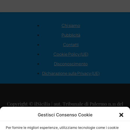
Chi siamo
Pubblicità
Contatti
Cookie Policy (UE)
Disconoscimento
Dichiarazione sulla Privacy (UE)
Copyright © ilSicilia | aut. Tribunale di Palermo n.11 del
29/09/2015
Gestisci Consenso Cookie
Editore: Mercurio Comunicazione Soc. Coop. A.R.L.
Per fornire le migliori esperienze, utilizziamo tecnologie come i cookie