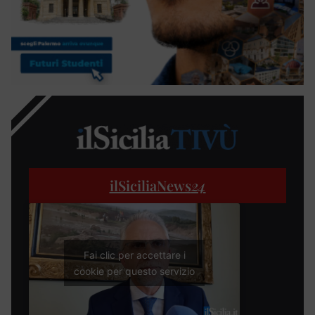
ilSiciliaNews
24
Fai clic per accettare i
cookie per questo servizio